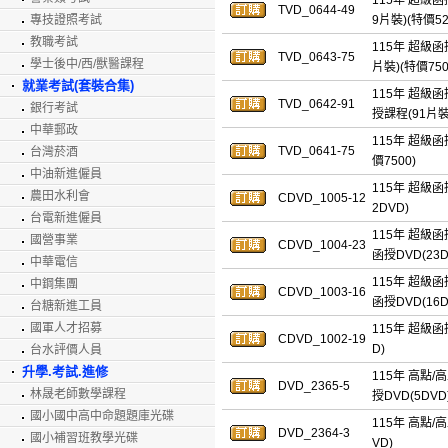
115年 超級函
TVD_0644-49
專技證照考試
9片裝)(特價52
教職考試
115年 超級函
TVD_0643-75
學士後中/西/獸醫課程
片裝)(特價750
就業考試(套裝合集)
115年 超級函
TVD_0642-91
銀行考試
授課程(91片裝)
中華郵政
115年 超級函
TVD_0641-75
台灣菸酒
價7500)
中油新進僱員
115年 超級函
農田水利會
CDVD_1005-12
2DVD)
台電新進僱員
115年 超級函
國營事業
CDVD_1004-23
函授DVD(23D
中華電信
115年 超級函
中鋼集團
CDVD_1003-16
函授DVD(16D
台糖新進工員
國軍人才招募
115年 超級函
CDVD_1002-19
D)
台水評價人員
升學.考試.進修
115年 高點/
DVD_2365-5
林晟老師數學課程
授DVD(5DVD
國小國中高中命題題庫光碟
115年 高點/
DVD_2364-3
國小補習班教學光碟
VD)