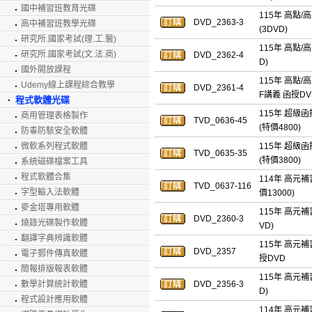
國中補習班教育光碟
115年 高點/
DVD_2363-3
高中補習班教學光碟
(3DVD)
研究所.國家考試(理.工.醫)
115年 高點/
研究所.國家考試(文.法.商)
DVD_2362-4
D)
國外開放課程
115年 高點/
Udemy線上課程綜合教學
DVD_2361-4
F講義 函授DVD
程式軟體光碟
115年 超級函
商用管理表格製作
TVD_0636-45
(特價4800)
防毒防駭安全軟體
微軟系列程式軟體
115年 超級函
TVD_0635-35
(特價3800)
系統磁碟檔案工具
程式軟體合集
114年 高元
TVD_0637-116
字型輸入法軟體
價13000)
麥金塔專用軟體
115年 高元補
DVD_2360-3
燒錄光碟製作軟體
VD)
翻譯字典辨識軟體
115年 高元
DVD_2357
電子郵件傳真軟體
授DVD
簡報排版報表軟體
115年 高元補
數學計算統計軟體
DVD_2356-3
D)
程式設計應用軟體
114年 高元補