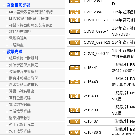
DVD_2351
D
音樂電影光碟
MP3音樂及音樂光碟和樂譜
DVD_2350
115年 超級函
MTV.歌劇.演唱會.卡拉OK
CDVD_0996-11
114年 高元補
相聲、舞台劇藝文表演專區
114年 高元補
CDVD_0995-7
歌仔戲布袋戲
VD(7DVD)
電影院縣片
CDVD_0994-13
114年 高元補
卡通動畫
115年 超級函
教學光碟
CDVD_0990-11
含PDF講義 
職場進修理財規劃
【紀錄片】BBC：
外語學習英文檢定
xc15441
語發音/簡體字
按摩美容美髮瘦身
體育才藝樂器教學
【紀錄片】BBC：
xc15440
風水算命宗教典籍
體字幕 DVD
漫畫小說有聲書
【紀錄片】Netf
xc15439
百科全書光碟
VD版
電腦認證教學
【紀錄片】Netf
xc15438
生活教學光碟
VD版
醫學知識教學
xc15437
【紀錄片】Netf
迪士尼系列光碟
【紀錄片】BBC：
親子教學光碟
xc15436-3