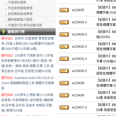
07集 英語發音
汽車資料維修
【紀錄片】BBC：
烹飪美食糕點教學
xc15435
簡體字幕 DV
武術舞蹈瑜伽教學
賭術催眠腦力開發
【紀錄片】BBC：
xc15434-2
發音/簡體字幕 
巧連智巧虎系列幼教光碟
銷售排行榜
【紀錄片】BBC：
xc15433-2
版(2DVD)
排行001
吉祥坊 20套專業 專業影音教
學 (可線上更新)(含USB)繁體中文版(特
【紀錄片】BBC
xc15432-2
價7000不贈片)(市價18萬)
發音/簡體字幕 
排行002
105學年下學期 高中1-3年級
【紀錄片】BBC：
xc15431-2
校用卷數學科+英文科+國文+歷史+地
字幕 DVD版(2
理(含南一.翰林.康熹.龍騰.全華.三民.遠
【紀錄片】BBC：
xc15430-2
東全版本.全年级.全部卷)合輯DVD版
語發音/簡體字幕
排行003
Autodesk AutoCAD 2018 x3
【紀錄片】BBC：
2/x64 電腦輔助製造工具 繁體中文破解
xc15429
音/簡體字幕 D
版
【紀錄片】BBC：荒
排行004
105學年上學期 國小1-6年級
xc15428
04集 英語發音
校用卷+作業簿解答+習作解答+輔助教
【紀錄片】BBC：荒
本(全年級.全科目.全版本.含解答.完整
xc15427-2
05集 英語發音
版) 教學DVD版