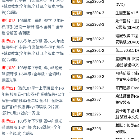
校用卷+門市卷+作業簿解答+習作解答
xcg2305-3
DVD)
+輔助教本(全年級.全科目.全版本.含解
答)合輯版
xcg2304-3
生靈重塑 v1.
排行018
106學年上學期 國中1-3年級
永恆圍城：無盡紀元
xcg2303-3
校用卷 (含南一.康軒.翰林.全科目.全部
安裝版(3DVD
卷.含解答)合輯版
殭屍毀滅工程 Pr
xcg2302-2
排行019
106學年上學期 國小1-6年級
安裝版(2DVD
校用卷+門市卷+作業簿解答+習作解答
xcg2301-2
苦工 v0.8.
+輔助教本(全年級.全科目.全版本.含解
星艦戰將: 終焉蟲潮
答)合輯版
xcg2300-2
遊戲 繁體中文
排行020
108學年下學期 國小命題光
阿喀琉斯：倖存者 A
碟 康軒版 1-6年級 (全年級、全領域)
xcg2299-2
中文免安裝版(2
題庫光碟
xcg2298-2
宗門起源 East
排行021
保證107學年上學期 國小1-6
年級 校用卷+門市卷+作業簿解答+習作
魔法師世界Re;T
xcg2297
解答+輔助教本(全年級.全科目.全版本.
免安裝版
含解答)合輯版 非xyz詐騙版 (2片裝)
魔卡地下城 / 地
(預計8月27號統一寄出)
xcg2296
戲 繁體中文
排行022
108學年下學期 國中命題光
騰獸：傾巢而出 T
碟 康軒版 1-3年級(含108課綱) (全年
xcg2295
安裝版
級、全領域) 合輯版