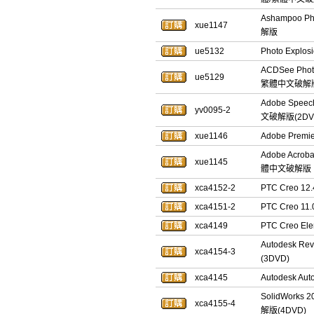
Ashampoo 
xue1147
解版
ue5132
Photo Expl
ACDSee Pho
ue5129
繁體中文破解
Adobe Spee
yv0095-2
文破解版(2DV
xue1146
Adobe Prem
Adobe Acro
xue1145
體中文破解版
xca4152-2
PTC Creo 
xca4151-2
PTC Creo 
xca4149
PTC Creo E
Autodesk 
xca4154-3
(3DVD)
xca4145
Autodesk 
SolidWork
xca4155-4
解版(4DVD)