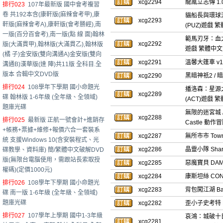
xcg2294
龍胤立志傳 1.
排行023
107年最新版 國中會考複習
卷 共192本含(康軒版(麻辣會考甲),康
貓船長與環球漁場 C
xcg2293
軒版(麻辣會考A),康軒版(會考勝經),南
(PUZ)遊戲
一版(百分百會考),南一版(點 線 面)翰林
範馬刃牙：血之競技場
xcg2292
版(大滿貫甲),翰林版(大滿貫乙),翰林版
遊戲 繁體中
(橘 子)金安版(雙向溝通A)金安版(雙向
xcg2291
溫馨大篷車 v1
溝通B)漢華版(達 陣)共11版 全科目.全
版本 合輯中文DVD版
xcg2290
黑暗神祇2 / 暗
排行024
108學年下學期 國小命題光
播洛森：星源之種 
xcg2289
碟 翰林版 1-6年級 (全年級、全領域)
(ACT)遊戲
題庫光碟
無限的迷宮城 / 
xcg2288
排行025
最新版 正航一號會計+進銷存
Castle 動
+帳務+票據+維修+報價六合一套裝系
xcg2287
無所市市 Tow
統 支援Windows 10(含安裝程式、光
xcg2286
晶靈小隊 Sha
碟教學、資料庫) 簡/繁體中文破解DVD
版(無限台電腦使用，需跟站長索取授
xcg2285
惡魔寶貝 DAM
權碼)(定價1000元)
xcg2284
康斯坦絲 CON
排行026
108學年下學期 國小命題光
xcg2283
背包闖江湖 Ba
碟 南一版 1-6年級 (全年級、全領域)
題庫光碟
xcg2282
歪小子史考特 EX
排行027
107學年上學期 國中1-3年級
哀鴻：城破十日記 Th
xcg2281