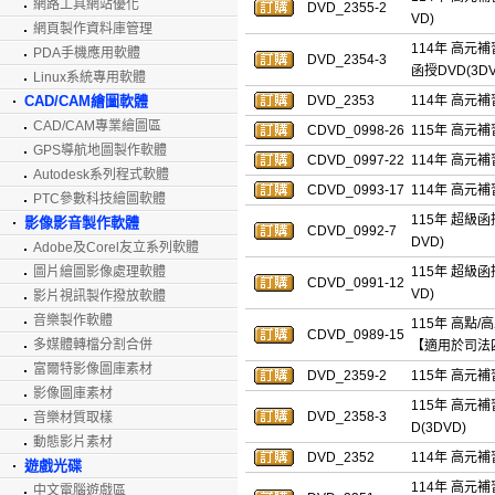
網路工具網站優化
DVD_2355-2
VD)
網頁製作資料庫管理
114年 高元
PDA手機應用軟體
DVD_2354-3
函授DVD(3DV
Linux系統專用軟體
CAD/CAM繪圖軟體
DVD_2353
114年 高元補
CAD/CAM專業繪圖區
CDVD_0998-26
115年 高元補
GPS導航地圖製作軟體
CDVD_0997-22
114年 高元補
Autodesk系列程式軟體
CDVD_0993-17
114年 高元補
PTC參數科技繪圖軟體
115年 超級函
影像影音製作軟體
CDVD_0992-7
DVD)
Adobe及Corel友立系列軟體
圖片繪圖影像處理軟體
115年 超級函
CDVD_0991-12
VD)
影片視訊製作撥放軟體
音樂製作軟體
115年 高點/
CDVD_0989-15
多媒體轉檔分割合併
【適用於司法
富爾特影像圖庫素材
DVD_2359-2
115年 高元補
影像圖庫素材
115年 高元
DVD_2358-3
音樂材質取樣
D(3DVD)
動態影片素材
DVD_2352
114年 高元補
遊戲光碟
114年 高元
中文電腦遊戲區