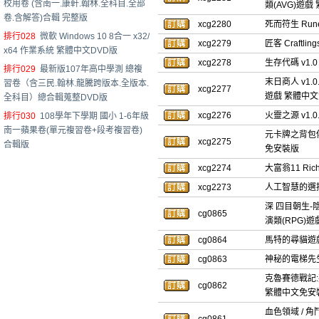
校用卷 (含南一.康軒.翰林.全科目.全部
類(AVG)遊
卷.含解答)合輯 完整版
xcg2280
死而符生 Run
排行028
微軟 Windows 10 8合一 x32/
xcg2279
匠客 Craftl
x64 作業系統 繁體中文DVD版
xcg2278
生存代碼 v1.0
排行029
最新版107年高中學測 總複
末日商人 v1.0.
習卷（含三民.翰林.龍騰跨版本.全版本.
xcg2277
遊戲 繁體中
全科目）總合輯蒐整DVD版
xcg2276
火靈之源 v1.0
排行030
108學年下學期 國小 1-6年級
南一蘋果卷(單元複習卷+段考複習卷)
元卡牌之背包傳說 
xcg2275
合輯版
免安裝版
xcg2274
大富翁11 Ri
xcg2273
人工智慧的選擇 H
深 四目朝生-陰陽
cg0865
演類(RPG)
cg0864
馬特的尋貓遊戲 
cg0863
神秘的電梯先生 
克魯賽德戰記:英雄
cg0862
繁體中文免安
血色領域 / 角鬥