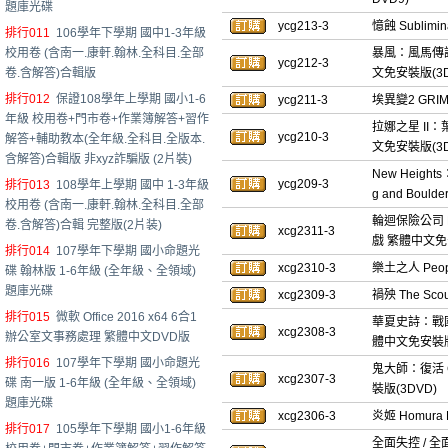
題庫光碟
ycg213-3
憶蝕 Sublim
排行011
106學年下學期 國中1-3年級
校用卷 (含南一.康軒.翰林.全科目.全部
暴風：風馬傳說 T
ycg212-3
卷.含解答)合輯版
文免安裝版(3D
排行012
保證108學年上學期 國小1-6
ycg211-3
埃異變2 GRI
年級 校用卷+門市卷+作業簿解答+習作
拉娜之星 II：葉之
ycg210-3
解答+輔助教本(全年級.全科目.全版本.
文免安裝版(3D
含解答)合輯版 非xyz詐騙版 (2片裝)
New Height
ycg209-3
排行013
108學年上學期 國中 1-3年級
g and Bou
校用卷 (含南一.康軒.翰林.全科目.全部
輪迴保險公司 R.I
卷.含解答)合輯 完整版(2片装)
xcg2311-3
戲 繁體中文免安
排行014
107學年下學期 國小命題光
xcg2310-3
樂土之人 Peop
碟 翰林版 1-6年級 (全年級、全領域)
題庫光碟
xcg2309-3
禍殃 The Sc
排行015
微軟 Office 2016 x64 6合1
華夏史詩：戰國 A
xcg2308-3
辦公室文事務處理 繁體中文DVD版
體中文免安裝版
排行016
107學年下學期 國小命題光
鬼大師：復活 Gh
xcg2307-3
碟 南一版 1-6年級 (全年級、全領域)
裝版(3DVD)
題庫光碟
xcg2306-3
炎姬 Homur
排行017
105學年下學期 國小1-6年級
全面失控 / 全