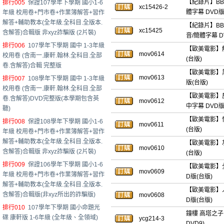
【紀錄片】BBC 
排行005
保證107學年下學期 國小1-6
xc15426-2
體字幕 DVD版(
年級 校用卷+門市卷+作業簿解答+習作
解答+輔助教本(全年級.全科目.全版本.
【紀錄片】BBC 宇
xc15425
含解答)合輯版 非xyz詐騙版 (2片裝)
音/簡體字幕 D
排行006
107學年下學期 國中 1-3年級
【歐美電影】解憂典
mov0614
校用卷 (含南一.康軒.翰林.全科目.全部
(台版)
卷.含解答)合輯 完整版
【歐美電影】黑幫
mov0613
排行007
108學年下學期 國中 1-3年級
版(台版)
校用卷 (含南一.康軒.翰林.全科目.全部
【歐美電影】房間裡
卷.含解答)DVD完整版(本學期包含英
mov0612
中字幕 DVD版
聽)
【歐美電影】怪奇夏
排行008
保證108學年下學期 國小1-6
mov0611
(台版)
年級 校用卷+門市卷+作業簿解答+習作
解答+輔助教本(全年級.全科目.全版本.
【歐美電影】灰熊慄
mov0610
含解答)合輯版 非xyz詐騙版 (2片裝)
(台版)
排行009
保證106學年下學期 國小1-6
【歐美電影】全面
mov0609
年級 校用卷+門市卷+作業簿解答+習作
D版(台版)
解答+輔助教本(全年級.全科目.全版本.
【歐美電影】人造正義
含解答)合輯版(非xyz所出的詐騙版)
mov0608
D版(台版)
排行010
107學年下學期 國小命題光
鐘樓 高塔之子 
碟 康軒版 1-6年級 (全年級、全領域)
ycg214-3
DVD9)