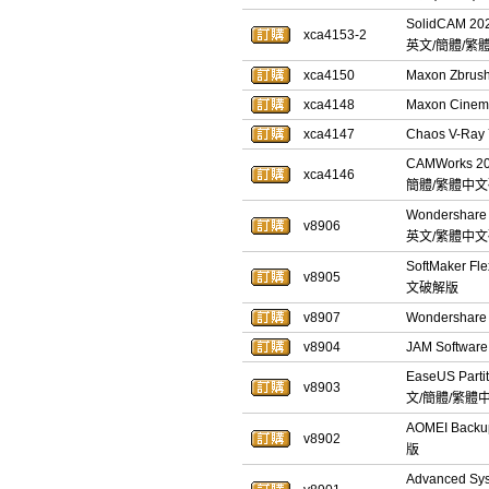
SolidCAM 2
xca4153-2
英文/簡體/繁體
xca4150
Maxon Zbr
xca4148
Maxon Cin
xca4147
Chaos V-Ray
CAMWorks 2
xca4146
簡體/繁體中
Wondershare
v8906
英文/繁體中
SoftMaker F
v8905
文破解版
v8907
Wondershar
v8904
JAM Softwar
EaseUS Part
v8903
文/簡體/繁體
AOMEI Bac
v8902
版
Advanced S