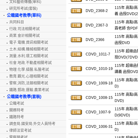
文科藝術傳播(單科)
115年 高點
研究所考試(套裝)
DVD_2368-2
義 函授DVD(2
公職國考教學(單科)
共同科目
115年 高點
DVD_2367-3
霖老師 含PDF
行政.司法相關考試
商業.會計相關考試
115年 高點
DVD_2366
電子.電機.資訊相關考試
函授DVD
土木.結構.機械相關考試
115年 超級
CDVD_1011-7
測量.水利.環工相關考試
授DVD(7DV
社會.地政.不動產相關考試
115年 超級
CDVD_1010-19
物理.化學.插醫.私醫考試
講義 函授DVD(
教育.觀光.心理相關考試
115年 高點/
警察,消防,法類相關考試
CDVD_1009-18
D)
鐵路.郵政.運輸.農業考試
115年 高點/
公職國考教學(套裝)
CDVD_1008-15
DVD)
公職考試
115年 高點/
關務特考
CDVD_1007-9
D(9DVD)
鐵路特考
115年 高點/
調查局.國安局.外交人員特考
CDVD_1006-31
D)
律師法官考試
警察類考試