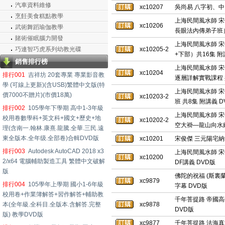
汽車資料維修
xc10207
吳尚易 八字初、中
烹飪美食糕點教學
上海民間風水師 宋
xc10206
武術舞蹈瑜伽教學
長眼法內傳弟子班）
賭術催眠腦力開發
上海民間風水師 宋
巧連智巧虎系列幼教光碟
xc10205-2
+下部）共16集 附講
銷售排行榜
上海民間風水師 宋
xc10204
排行001
吉祥坊 20套專業 專業影音教
逐層詳解實戰課程 共
學 (可線上更新)(含USB)繁體中文版(特
上海民間風水師 宋
價7000不贈片)(市價18萬)
xc10203-2
班 共8集 附講義 DV
排行002
105學年下學期 高中1-3年級
上海民間風水師 
校用卷數學科+英文科+國文+歷史+地
xc10202-2
空大褂—龍山向水絕技
理(含南一.翰林.康熹.龍騰.全華.三民.遠
東全版本.全年级.全部卷)合輯DVD版
xc10201
宋俊傑 三元陽宅納
排行003
Autodesk AutoCAD 2018 x3
上海民間風水師 宋
xc10200
2/x64 電腦輔助製造工具 繁體中文破解
DF講義 DVD版
版
佛陀的祝福 (斯裏蘭卡
xc9879
排行004
105學年上學期 國小1-6年級
字幕 DVD版
校用卷+作業簿解答+習作解答+輔助教
千年菩提路 帝國高
本(全年級.全科目.全版本.含解答.完整
xc9878
DVD版
版) 教學DVD版
xc9877
千年菩提路 法海真