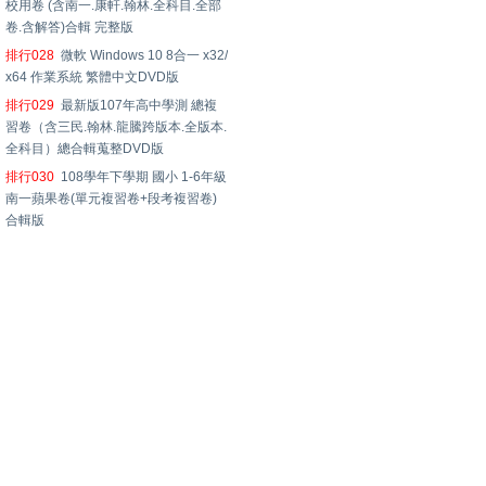
校用卷 (含南一.康軒.翰林.全科目.全部
卷.含解答)合輯 完整版
排行028
微軟 Windows 10 8合一 x32/
x64 作業系統 繁體中文DVD版
排行029
最新版107年高中學測 總複
習卷（含三民.翰林.龍騰跨版本.全版本.
全科目）總合輯蒐整DVD版
排行030
108學年下學期 國小 1-6年級
南一蘋果卷(單元複習卷+段考複習卷)
合輯版