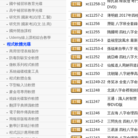
韓氏易 韓辰灃 奇門
國中補習班教育光碟
xc11258-12
DVD)
高中補習班教學光碟
xc11257-2
薄明鏡 2017年四
研究所.國家考試(理.工.醫)
xc11256
潛龍 八字班全套錄
研究所.國家考試(文.法.商)
國外開放課程
xc11255
隋國明 四柱八字全
Udemy線上課程綜合教學
xc11254-3
益福堂說風水 最新
程式軟體光碟
xc11253-4
孫福來自學八字 視
商用管理表格製作
xc11252
姚亞峰 四柱八字大
防毒防駭安全軟體
微軟系列程式軟體
xc11251-2
仙狐道人周納羽道家
系統磁碟檔案工具
xc11250
沈朝陽 八字絕學高級
程式軟體合集
xc11249-22
佟笑冰 全套八字命理
字型輸入法軟體
xc11248
北源八字命裡視頻與
麥金塔專用軟體
燒錄光碟製作軟體
王通：識人的智慧
xc11247
學DVD版
翻譯字典辨識軟體
電子郵件傳真軟體
xc11246
王吉海 八字命理四
簡報排版報表軟體
xc11245-2
三問先生 四柱八字入
數學計算統計軟體
xc11244
三易派 四柱八字命理
程式設計應用軟體