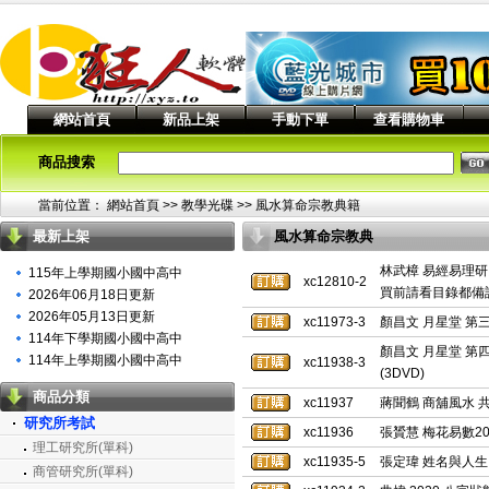
網站首頁
新品上架
手動下單
查看購物車
商品搜索
當前位置：
網站首頁
>> 教學光碟 >>
風水算命宗教典籍
最新上架
風水算命宗教典
籍列表
林武樟 易經易理研究
115年上學期國小國中高中
xc12810-2
買前請看目錄都備
2026年06月18日更新
2026年05月13日更新
xc11973-3
顏昌文 月星堂 第三
114年下學期國小國中高中
顏昌文 月星堂 第
114年上學期國小國中高中
xc11938-3
(3DVD)
商品分類
xc11937
蔣聞鶴 商舖風水 共
研究所考試
xc11936
張贇慧 梅花易數20
理工研究所(單科)
xc11935-5
張定瑋 姓名與人生 
商管研究所(單科)