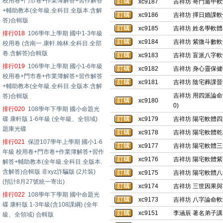
校用卷+門市卷+作業簿解答+習作解答
xc9187
吉祥坊 奇門遁甲軟
+輔助教本(全年級.全科目.全版本.含解
xc9186
吉祥坊 擇日婚課軟
答)合輯版
xc9185
吉祥坊 姓名學軟體
排行018
106學年上學期 國中1-3年級
xc9184
吉祥坊 紫微斗數軟
校用卷 (含南一.康軒.翰林.全科目.全部
卷.含解答)合輯版
xc9183
吉祥坊 盲派八字軟
排行019
106學年上學期 國小1-6年級
xc9182
吉祥坊 身心靈保健
校用卷+門市卷+作業簿解答+習作解答
xc9181
吉祥坊 陰宅葬課晉
+輔助教本(全年級.全科目.全版本.含解
吉祥坊 用四派論命
答)合輯版
xc9180
0)
排行020
108學年下學期 國小命題光
碟 康軒版 1-6年級 (全年級、全領域)
xc9179
吉祥坊 陽宅軟體四
題庫光碟
xc9178
吉祥坊 陽宅軟體乾
排行021
保證107學年上學期 國小1-6
xc9177
吉祥坊 陽宅軟體三
年級 校用卷+門市卷+作業簿解答+習作
xc9176
吉祥坊 陽宅軟體紫
解答+輔助教本(全年級.全科目.全版本.
含解答)合輯版 非xyz詐騙版 (2片裝)
xc9175
吉祥坊 陽宅軟體八
(預計8月27號統一寄出)
xc9174
吉祥坊 三世因果與
排行022
108學年下學期 國中命題光
xc9173
吉祥坊 八字論命軟
碟 康軒版 1-3年級(含108課綱) (全年
xc9151
李涵辰 著名弟子講
級、全領域) 合輯版