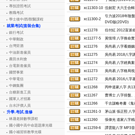
專技證照考試
xc11303-10
伍劍宏 大六壬合輯
教職考試
引力波2018年陰
xc11300-2
學士後中/西/獸醫課程
DVD版(2DVD)
就業考試(套裝合集)
xc11278
任付紅 2012盲
銀行考試
xc11277-5
黃恆堉 八字推命實用
中華郵政
台灣菸酒
xc11276
吳尚易 八字看婚姻感
中油新進僱員
xc11275
吳尚易 2018八字
農田水利會
xc11274
吳尚易 八字經典案例
台電新進僱員
xc11273
吳尚易 八字格局視頻
國營事業
中華電信
xc11272
吳尚易 2016八字
中鋼集團
xc11268
丙申道家八字 共13
台糖新進工員
xc11267
曹博士 八字排盤、
國軍人才招募
xc11266
千古謀略奇書《鬼谷
台水評價人員
xc11261-3
茅山派 張正熙 八字
升學.考試.進修
林晟老師數學課程
xc11260
張偉光 道家八字精品
國小國中高中命題題庫光碟
xc11259-6
譚雲龍八字 MP3音
國小補習班教學光碟