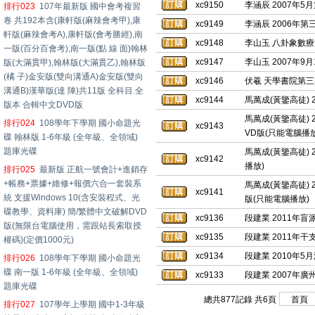
xc9150
李涵辰 2007年
排行023
107年最新版 國中會考複習
卷 共192本含(康軒版(麻辣會考甲),康
xc9149
李涵辰 2006年
軒版(麻辣會考A),康軒版(會考勝經),南
xc9148
李山玉 八卦象數療
一版(百分百會考),南一版(點 線 面)翰林
xc9147
李山玉 2007年9
版(大滿貫甲),翰林版(大滿貫乙),翰林版
(橘 子)金安版(雙向溝通A)金安版(雙向
xc9146
伏羲 天學書院第三
溝通B)漢華版(達 陣)共11版 全科目.全
xc9144
馬萬成(黃鑒高徒) 
版本 合輯中文DVD版
馬萬成(黃鑒高徒) 
排行024
108學年下學期 國小命題光
xc9143
VD版(只能電腦播放
碟 翰林版 1-6年級 (全年級、全領域)
題庫光碟
馬萬成(黃鑒高徒) 
xc9142
播放)
排行025
最新版 正航一號會計+進銷存
+帳務+票據+維修+報價六合一套裝系
馬萬成(黃鑒高徒) 
xc9141
統 支援Windows 10(含安裝程式、光
版(只能電腦播放)
碟教學、資料庫) 簡/繁體中文破解DVD
xc9136
段建業 2011年
版(無限台電腦使用，需跟站長索取授
xc9135
段建業 2011年
權碼)(定價1000元)
xc9134
段建業 2010年
排行026
108學年下學期 國小命題光
碟 南一版 1-6年級 (全年級、全領域)
xc9133
段建業 2007年
題庫光碟
總共877記錄 共6頁
排行027
107學年上學期 國中1-3年級