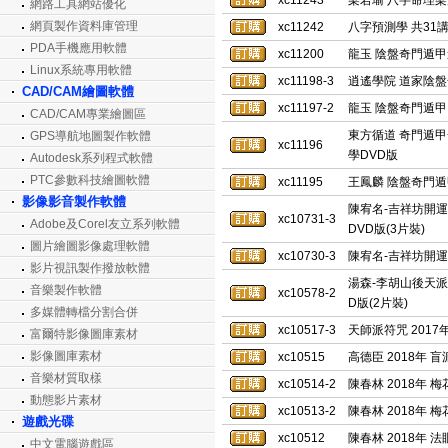
xc11243
梁若瑜 八字命理梁
網路工具網站優化
網頁製作資料庫管理
xc11242
八字預測學 共31
PDA手機應用軟體
xc11200
龍玉 陰盤奇門遁甲道
Linux系統專用軟體
xc11198-3
逍遙學院 道家陰盤
CAD/CAM繪圖軟體
xc11197-2
龍玉 陰盤奇門遁甲 
CAD/CAM專業繪圖區
東方循道 奇門遁甲
GPS導航地圖製作軟體
xc11196
學DVD版
Autodesk系列程式軟體
PTC參數科技繪圖軟體
xc11195
王鳳麟 陰盤奇門遁
影像影音製作軟體
陳宥名-吉祥坊開運
xc10731-3
Adobe及Corel友立系列軟體
DVD版(3片裝)
圖片繪圖影像處理軟體
xc10730-3
陳宥名-吉祥坊開運
影片視訊製作撥放軟體
湯森-李胡山後天派
音樂製作軟體
xc10578-2
D版(2片裝)
多媒體轉檔分割合併
xc10517-3
天師派符咒 2017
富爾特影像圖庫素材
影像圖庫素材
xc10515
高德臣 2018年
音樂材質取樣
xc10514-2
陳春林 2018年 梅
動態影片素材
xc10513-2
陳春林 2018年 
遊戲光碟
xc10512
陳春林 2018年 
中文電腦遊戲區