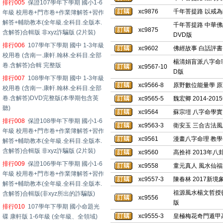
排行005
保證107學年下學期 國小1-6
xc9876
千年菩提路 以戒為
年級 校用卷+門市卷+作業簿解答+習作
解答+輔助教本(全年級.全科目.全版本.
千年菩提路 中華佛
xc9875
含解答)合輯版 非xyz詐騙版 (2片裝)
DVD版
排行006
107學年下學期 國中 1-3年級
xc9602
佛經故事 白話評書 
校用卷 (含南一.康軒.翰林.全科目.全部
楊清娟盲派八字命理
卷.含解答)合輯 完整版
xc9567-10
D版
排行007
108學年下學期 國中 1-3年級
xc9566-8
原野數位能量學 原
校用卷 (含南一.康軒.翰林.全科目.全部
卷.含解答)DVD完整版(本學期包含英
xc9565-5
魏宏卿 2014-20
聽)
xc9564
蘇宗塏 八字命學實
排行008
保證108學年下學期 國小1-6
xc9563-3
衛安玉 三合古法風水
年級 校用卷+門市卷+作業簿解答+習作
xc9561
漫畫八字命理 教學
解答+輔助教本(全年級.全科目.全版本.
含解答)合輯版 非xyz詐騙版 (2片裝)
xc9560
高拴祥 2013年
排行009
保證106學年下學期 國小1-6
xc9558
童元真人 風水仙福
年級 校用卷+門市卷+作業簿解答+習作
xc9557-3
陳春林 2017新境
解答+輔助教本(全年級.全科目.全版本.
祖源風水楊文哲授徒
含解答)合輯版(非xyz所出的詐騙版)
xc9556
版
排行010
107學年下學期 國小命題光
xc9555-3
皇極梅花奇門遁甲高
碟 康軒版 1-6年級 (全年級、全領域)