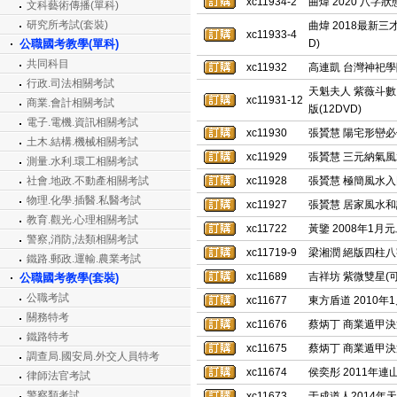
xc11934-2
曲煒 2020 八字
文科藝術傳播(單科)
研究所考試(套裝)
曲煒 2018最新三
xc11933-4
公職國考教學(單科)
D)
共同科目
xc11932
高連凱 台灣神祀學
行政.司法相關考試
天魁夫人 紫薇斗數 
xc11931-12
商業.會計相關考試
版(12DVD)
電子.電機.資訊相關考試
xc11930
張贇慧 陽宅形巒必修
土木.結構.機械相關考試
xc11929
張贇慧 三元納氣風水
測量.水利.環工相關考試
社會.地政.不動產相關考試
xc11928
張贇慧 極簡風水入
物理.化學.插醫.私醫考試
xc11927
張贇慧 居家風水和
教育.觀光.心理相關考試
xc11722
黃鑒 2008年1
警察,消防,法類相關考試
xc11719-9
梁湘潤 絕版四柱八字
鐵路.郵政.運輸.農業考試
xc11689
吉祥坊 紫微雙星(可
公職國考教學(套裝)
公職考試
xc11677
東方盾道 2010年
關務特考
xc11676
蔡炳丁 商業遁甲決
鐵路特考
xc11675
蔡炳丁 商業遁甲決
調查局.國安局.外交人員特考
xc11674
侯奕彤 2011年連
律師法官考試
警察類考試
xc11673
于成道人2014年