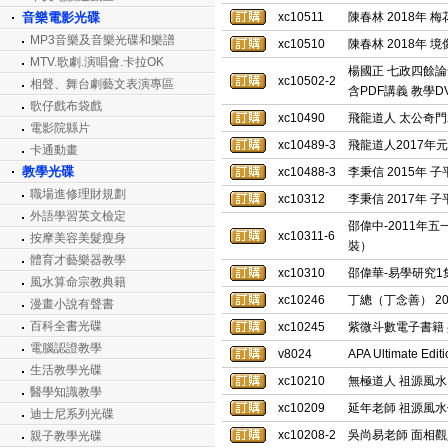
音樂電影光碟
xc10511
陳春林 2018年
MP3音樂及音樂光碟和樂譜
xc10510
陳春林 2018年 
MTV.歌劇.演唱會.卡拉OK
楊國正 七政四餘論
xc10502-2
相聲、舞台劇藝文表演專區
含PDF講義 教學D
歌仔戲布袋戲
xc10490
飛龍道人 太公奇門2
電影院縣片
xc10489-3
飛龍道人2017年元
卡通動畫
教學光碟
xc10488-3
李秉信 2015年 子
職場進修理財規劃
xc10312
李秉信 2017年 子
外語學習英文檢定
邵偉中-2011年五
xc10311-6
按摩美容美髮瘦身
裝）
體育才藝樂器教學
xc10310
邵偉華-易學研究1集
風水算命宗教典籍
xc10246
丁總（丁念善） 20
漫畫小說有聲書
百科全書光碟
xc10245
紫微斗數電子書籍 
電腦認證教學
v8024
APA Ultimate 
生活教學光碟
xc10210
無極道人 祖源風水 
醫學知識教學
xc10209
延年老師 祖源風水傳
迪士尼系列光碟
xc10208-2
吳尚易老師 面相觀人
親子教學光碟