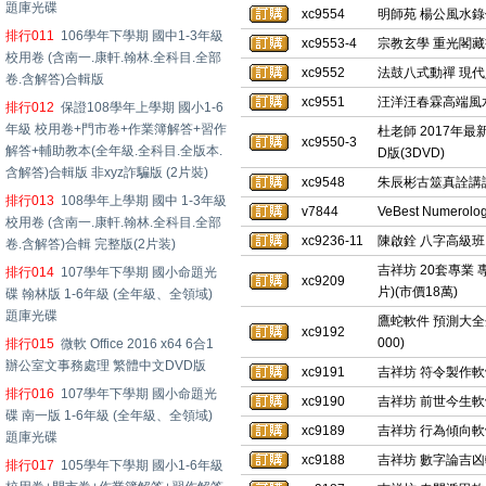
題庫光碟
xc9554
明師苑 楊公風水錄
排行011
106學年下學期 國中1-3年級
xc9553-4
宗教玄學 重光閣藏書
校用卷 (含南一.康軒.翰林.全科目.全部
xc9552
法鼓八式動禪 現代
卷.含解答)合輯版
xc9551
汪洋汪春霖高端風水
排行012
保證108學年上學期 國小1-6
年級 校用卷+門市卷+作業簿解答+習作
杜老師 2017年
xc9550-3
解答+輔助教本(全年級.全科目.全版本.
D版(3DVD)
含解答)合輯版 非xyz詐騙版 (2片裝)
xc9548
朱辰彬古筮真詮講課
排行013
108學年上學期 國中 1-3年級
v7844
VeBest Numero
校用卷 (含南一.康軒.翰林.全科目.全部
xc9236-11
陳啟銓 八字高級班 共
卷.含解答)合輯 完整版(2片装)
吉祥坊 20套專業 
排行014
107學年下學期 國小命題光
xc9209
片)(市價18萬)
碟 翰林版 1-6年級 (全年級、全領域)
題庫光碟
鷹蛇軟件 預測大全
xc9192
000)
排行015
微軟 Office 2016 x64 6合1
辦公室文事務處理 繁體中文DVD版
xc9191
吉祥坊 符令製作軟
排行016
107學年下學期 國小命題光
xc9190
吉祥坊 前世今生軟
碟 南一版 1-6年級 (全年級、全領域)
xc9189
吉祥坊 行為傾向軟
題庫光碟
xc9188
吉祥坊 數字論吉凶
排行017
105學年下學期 國小1-6年級