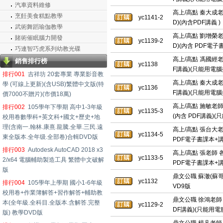
汽車資料維修
高上/高點 秦大成老
烹飪美食糕點教學
yc1141-2
D)(內含PDF講義 )
武術舞蹈瑜伽教學
高上/高點 劉增榮老師
賭術催眠腦力開發
yc1139-2
D)(內含 PDF電子
巧連智巧虎系列幼教光碟
高上/高點 馮國經老
銷售排行榜
yc1138
F講義)(只能用電腦
排行001
吉祥坊 20套專業 專業影音教
高上/高點 秦大成老師
學 (可線上更新)(含USB)繁體中文版(特
yc1136
F講義)(只能用電腦
價7000不贈片)(市價18萬)
高上/高點 施敏老師 
排行002
105學年下學期 高中1-3年級
yc1135-3
(內含 PDF講義)
校用卷數學科+英文科+國文+歷史+地
理(含南一.翰林.康熹.龍騰.全華.三民.遠
高上/高點 張台大老師
yc1134-5
東全版本.全年级.全部卷)合輯DVD版
PDF電子書課本+講
排行003
Autodesk AutoCAD 2018 x3
高上/高點 張老師 各
yc1133-5
2/x64 電腦輔助製造工具 繁體中文破解
PDF電子書課本+講
版
鼎文公職 蘇澈(蘇哥
yc1132
排行004
105學年上學期 國小1-6年級
VD9版
校用卷+作業簿解答+習作解答+輔助教
鼎文公職 徐鴻老師 國
本(全年級.全科目.全版本.含解答.完整
yc1129-2
DF講義)(只能用電
版) 教學DVD版