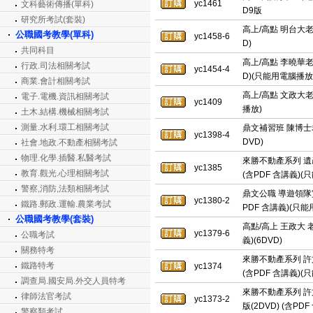
yc1461
文科藝術傳播(單科)
D9版
研究所考試(套裝)
高上/高點 明台大老師
公職國考教學(單科)
yc1458-6
D)
共同科目
高上/高點 李曉華老
行政.司法相關考試
yc1454-4
D)(只能用電腦播放
商業.會計相關考試
高上/高點 文政大老師
電子.電機.資訊相關考試
yc1409
播放)
土木.結構.機械相關考試
測量.水利.環工相關考試
鼎文補習班 陳博士老
yc1398-4
DVD)
社會.地政.不動產相關考試
物理.化學.插醫.私醫考試
來勝不動產系列 遺產
yc1385
教育.觀光.心理相關考試
(含PDF 含講義)
警察,消防,法類相關考試
鼎文公職 導遊領隊實
yc1380-2
鐵路.郵政.運輸.農業考試
PDF 含講義)(只
公職國考教學(套裝)
高點/高上 王政大 老
yc1379-6
公職考試
義)(6DVD)
關務特考
來勝不動產系列 許文
鐵路特考
yc1374
(含PDF 含講義)
調查局.國安局.外交人員特考
來勝不動產系列 許文
律師法官考試
yc1373-2
版(2DVD) (含P
警察類考試