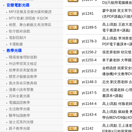
D)(只能用電腦播放
音樂電影光碟
廖中老師 英文單字
MP3音樂及音樂光碟和樂譜
yc1241
(含PDF講義)(只
MTV.歌劇.演唱會.卡拉OK
高上/高點 王政大老師
相聲、舞台劇藝文表演專區
yc1189-5
電子書課本+講義)
歌仔戲布袋戲
電影院縣片
高上/高點 李鴻章老師
yc1178-3
卡通動畫
PDF電子書課本+講
教學光碟
yc1156-2
張意屏老師 幼兒發展 
職場進修理財規劃
yc1155-4
韋子豪老師 大學國文
外語學習英文檢定
金榜函授 就業安全制
按摩美容美髮瘦身
yc1153-2
播放機)中文教學DVD
體育才藝樂器教學
yc1148-3
志光 劉文茜老師 企業
風水算命宗教典籍
漫畫小說有聲書
志光 程葳老師 心理學
yc1147-5
書課本+講義)
百科全書光碟
電腦認證教學
yc1144-4
高上/高點 何薇老師 
生活教學光碟
高上/高點 蘇絲曼 
yc1143-4
醫學知識教學
學合輯DVD9版(4
迪士尼系列光碟
高上/高點 王上達老師
親子教學光碟
yc1142
F講義)(只能用電腦