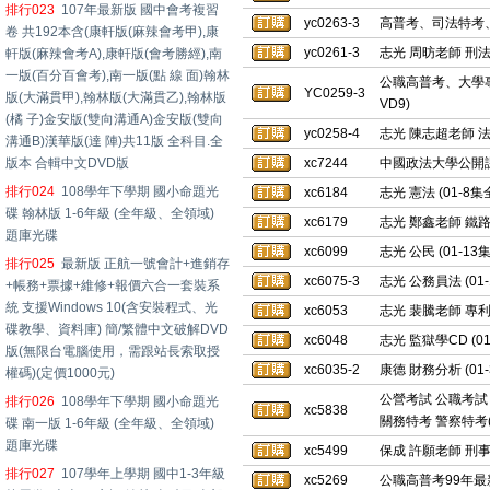
排行023
107年最新版 國中會考複習
yc0263-3
高普考、司法特考、研
卷 共192本含(康軒版(麻辣會考甲),康
yc0261-3
志光 周昉老師 刑法 (
軒版(麻辣會考A),康軒版(會考勝經),南
一版(百分百會考),南一版(點 線 面)翰林
公職高普考、大學專
YC0259-3
版(大滿貫甲),翰林版(大滿貫乙),翰林版
VD9)
(橘 子)金安版(雙向溝通A)金安版(雙向
yc0258-4
志光 陳志超老師 法
溝通B)漢華版(達 陣)共11版 全科目.全
版本 合輯中文DVD版
xc7244
中國政法大學公開課
排行024
108學年下學期 國小命題光
xc6184
志光 憲法 (01-8
碟 翰林版 1-6年級 (全年級、全領域)
xc6179
志光 鄭鑫老師 鐵路法
題庫光碟
xc6099
志光 公民 (01-1
排行025
最新版 正航一號會計+進銷存
xc6075-3
志光 公務員法 (01
+帳務+票據+維修+報價六合一套裝系
統 支援Windows 10(含安裝程式、光
xc6053
志光 裴騰老師 專利法
碟教學、資料庫) 簡/繁體中文破解DVD
xc6048
志光 監獄學CD (0
版(無限台電腦使用，需跟站長索取授
xc6035-2
康德 財務分析 (01
權碼)(定價1000元)
公營考試 公職考試
排行026
108學年下學期 國小命題光
xc5838
關務特考 警察特考(
碟 南一版 1-6年級 (全年級、全領域)
題庫光碟
xc5499
保成 許願老師 刑事訴
排行027
107學年上學期 國中1-3年級
xc5269
公職高普考99年最新