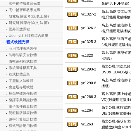
yc1331
國中補習班教育光碟
版(內含 PDF講義)
高中補習班教學光碟
高上/高點 曾文田老師
yc1327-2
研究所.國家考試(理.工.醫)
檔,只能用電腦播放)(
研究所.國家考試(文.法.商)
高上/高點 龍老師 社
yc1326-2
國外開放課程
檔,只能用電腦播放)(
Udemy線上課程綜合教學
高上/高點 張海平老師
程式軟體光碟
yc1325-3
4檔,只能用電腦播放)
商用管理表格製作
高上/高點 李慧虹老
防毒防駭安全軟體
yc1323
F講義)
微軟系列程式軟體
鼎文公職 洪浩老師 
系統磁碟檔案工具
yc1293-2
DVD9+1DVD5版
程式軟體合集
高上/高點 徐老師 行
字型輸入法軟體
yc1290-6
播發)
麥金塔專用軟體
燒錄光碟製作軟體
高上/高點 葉上峰老師
yc1266-3
VD)(只能用電腦播
翻譯字典辨識軟體
電子郵件傳真軟體
鼎文公職 李玟霖老師
yc1264
簡報排版報表軟體
D版(只能用電腦播放
數學計算統計軟體
鼎文公職 張明台老師
yc1263
程式設計應用軟體
腦播放)(內含 PD