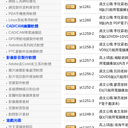
網路工具網站優化
鼎文公職 李玟霖老
yc1261
網頁製作資料庫管理
9版(只能用電腦播放
PDA手機應用軟體
鼎文公職 李玟霖老
Linux系統專用軟體
yc1260
9版(內含 PDF電
CAD/CAM繪圖軟體
鼎文公職 李玟霖老師
CAD/CAM專業繪圖區
yc1259-2
D版(1DVD9+1D
GPS導航地圖製作軟體
鼎文公職 李玟霖老師
Autodesk系列程式軟體
yc1258-3
VD9)(只能用電腦
PTC參數科技繪圖軟體
影像影音製作軟體
高上/高點 楊駿老師 
yc1257-3
用電腦播放)(內含 
Adobe及Corel友立系列軟體
圖片繪圖影像處理軟體
鼎文公職 呂回老師 
yc1256-2
影片視訊製作撥放軟體
1DVD5版)(只能
音樂製作軟體
鼎文公職 廖震老師 
yc1252-2
多媒體轉檔分割合併
D)(只能用電腦播放
富爾特影像圖庫素材
鼎文公職 陳亮老師 行
yc1251-3
影像圖庫素材
F電子書課本)
音樂材質取樣
鼎文公職 秦文老師 土
動態影片素材
yc1248-3
版)(只能用電腦播放
遊戲光碟
高上/高點 張海平老
中文電腦遊戲區
yc1247-3