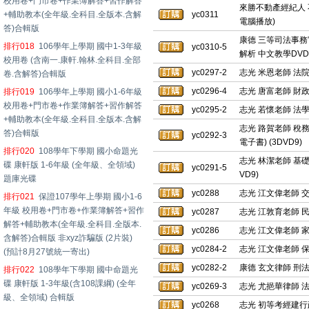
校用卷+門市卷+作業簿解答+習作解答
來勝不動產經紀人 
+輔助教本(全年級.全科目.全版本.含解
yc0311
電腦播放)
答)合輯版
康德 三等司法事務
排行018
106學年上學期 國中1-3年級
yc0310-5
解析 中文教學DVD
校用卷 (含南一.康軒.翰林.全科目.全部
yc0297-2
志光 米恩老師 法院組
卷.含解答)合輯版
yc0296-4
志光 唐富老師 財政學
排行019
106學年上學期 國小1-6年級
校用卷+門市卷+作業簿解答+習作解答
yc0295-2
志光 若懷老師 法學英
+輔助教本(全年級.全科目.全版本.含解
志光 路賀老師 稅務法
答)合輯版
yc0292-3
電子書) (3DVD9)
排行020
108學年下學期 國小命題光
志光 林潔老師 基礎會
碟 康軒版 1-6年級 (全年級、全領域)
yc0291-5
VD9)
題庫光碟
yc0288
志光 江文偉老師 交
排行021
保證107學年上學期 國小1-6
年級 校用卷+門市卷+作業簿解答+習作
yc0287
志光 江敦育老師 民法
解答+輔助教本(全年級.全科目.全版本.
yc0286
志光 江文偉老師 家戶
含解答)合輯版 非xyz詐騙版 (2片裝)
yc0284-2
志光 江文偉老師 保安
(預計8月27號統一寄出)
yc0282-2
康德 玄文律師 刑法總
排行022
108學年下學期 國中命題光
碟 康軒版 1-3年級(含108課綱) (全年
yc0269-3
志光 尤挹華律師 法學
級、全領域) 合輯版
yc0268
志光 初等考經建行