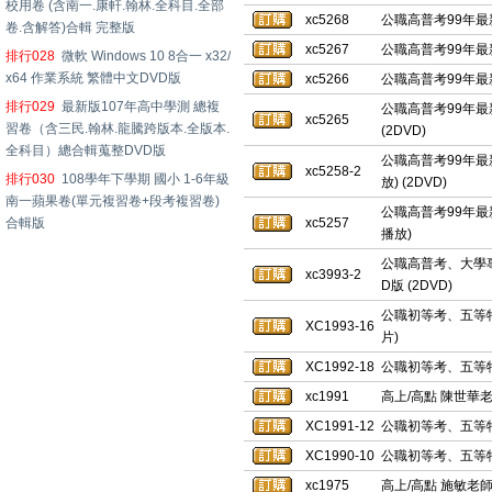
校用卷 (含南一.康軒.翰林.全科目.全部
xc5268
公職高普考99年最新
卷.含解答)合輯 完整版
xc5267
公職高普考99年最新
排行028
微軟 Windows 10 8合一 x32/
x64 作業系統 繁體中文DVD版
xc5266
公職高普考99年最新
排行029
最新版107年高中學測 總複
公職高普考99年最新
xc5265
習卷（含三民.翰林.龍騰跨版本.全版本.
(2DVD)
全科目）總合輯蒐整DVD版
公職高普考99年最
xc5258-2
排行030
108學年下學期 國小 1-6年級
放) (2DVD)
南一蘋果卷(單元複習卷+段考複習卷)
公職高普考99年最
合輯版
xc5257
播放)
公職高普考、大學專
xc3993-2
D版 (2DVD)
公職初等考、五等特考
XC1993-16
片)
XC1992-18
公職初等考、五等特
xc1991
高上/高點 陳世華老
XC1991-12
公職初等考、五等特
XC1990-10
公職初等考、五等特
xc1975
高上/高點 施敏老