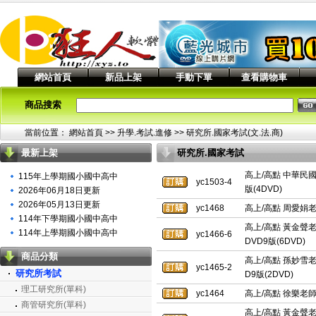
網站首頁
新品上架
手動下單
查看購物車
商品搜索
當前位置：
網站首頁
>> 升學.考試.進修 >>
研究所.國家考試(文.法.商)
最新上架
研究所.國家考試
(文.法.商)列表
高上/高點 中華民國
115年上學期國小國中高中
yc1503-4
版(4DVD)
2026年06月18日更新
2026年05月13日更新
yc1468
高上/高點 周愛娟老
114年下學期國小國中高中
高上/高點 黃金聲老
114年上學期國小國中高中
yc1466-6
DVD9版(6DVD)
商品分類
高上/高點 孫妙雪老
yc1465-2
研究所考試
D9版(2DVD)
理工研究所(單科)
yc1464
高上/高點 徐樂老師
商管研究所(單科)
高上/高點 黃金聲老