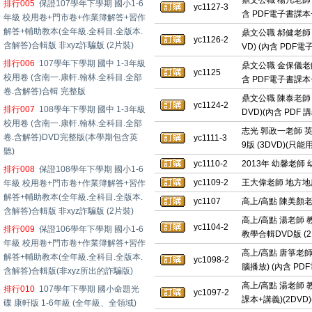
鼎文公職 楊凡老師 公
排行005
保證107學年下學期 國小1-6
yc1127-3
含 PDF電子書課本
年級 校用卷+門市卷+作業簿解答+習作
解答+輔助教本(全年級.全科目.全版本.
鼎文公職 郝健老師 
yc1126-2
含解答)合輯版 非xyz詐騙版 (2片裝)
VD) (內含 PDF
排行006
107學年下學期 國中 1-3年級
鼎文公職 金保儀老師
yc1125
校用卷 (含南一.康軒.翰林.全科目.全部
含 PDF電子書課本
卷.含解答)合輯 完整版
鼎文公職 陳泰老師 
yc1124-2
排行007
108學年下學期 國中 1-3年級
DVD)(內含 PDF
校用卷 (含南一.康軒.翰林.全科目.全部
志光 郭政一老師 英
卷.含解答)DVD完整版(本學期包含英
yc1111-3
9版 (3DVD)(只
聽)
yc1110-2
2013年 幼馨老師 
排行008
保證108學年下學期 國小1-6
yc1109-2
王大偉老師 地方地府
年級 校用卷+門市卷+作業簿解答+習作
解答+輔助教本(全年級.全科目.全版本.
yc1107
高上/高點 陳美顏老
含解答)合輯版 非xyz詐騙版 (2片裝)
高上/高點 湯老師 
yc1104-2
排行009
保證106學年下學期 國小1-6
教學合輯DVD版 (
年級 校用卷+門市卷+作業簿解答+習作
高上/高點 唐箏老師
解答+輔助教本(全年級.全科目.全版本.
yc1098-2
腦播放) (內含 P
含解答)合輯版(非xyz所出的詐騙版)
高上/高點 湯老師 教
排行010
107學年下學期 國小命題光
yc1097-2
課本+講義)(2DVD
碟 康軒版 1-6年級 (全年級、全領域)