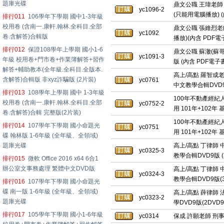
題庫光碟
鼎文公職 王瑋老師 
yc1096-2
(只能用電腦播放) (
排行011
106學年下學期 國中1-3年級
校用卷 (含南一.康軒.翰林.全科目.全部
鼎文公職 張維烈老師
yc1092
卷.含解答)合輯版
播放)(內含 PDF
排行012
保證108學年上學期 國小1-6
鼎文公職 蘇澈(蘇哥
yc1091-3
年級 校用卷+門市卷+作業簿解答+習作
版 (內含 PDF電子
解答+輔助教本(全年級.全科目.全版本.
高上/高點 羅智成老
含解答)合輯版 非xyz詐騙版 (2片裝)
yc0761
中文教學合輯DVD
排行013
108學年上學期 國中 1-3年級
100年不動產經紀人
校用卷 (含南一.康軒.翰林.全科目.全部
yc0752-2
用 101年+102年
卷.含解答)合輯 完整版(2片装)
100年不動產經紀人
排行014
107學年下學期 國小命題光
yc0751
用 101年+102
碟 翰林版 1-6年級 (全年級、全領域)
題庫光碟
高上/高點 丁律師 中
yc0325-3
教學合輯DVD9版 (
排行015
微軟 Office 2016 x64 6合1
辦公室文事務處理 繁體中文DVD版
高上/高點 丁律師 中
yc0324-3
教學合輯DVD9版(
排行016
107學年下學期 國小命題光
碟 南一版 1-6年級 (全年級、全領域)
高上/高點 薛律師 法
yc0323-2
題庫光碟
學DVD9版(2DVD
排行017
105學年下學期 國小1-6年級
yc0314
保成 許願老師 刑事