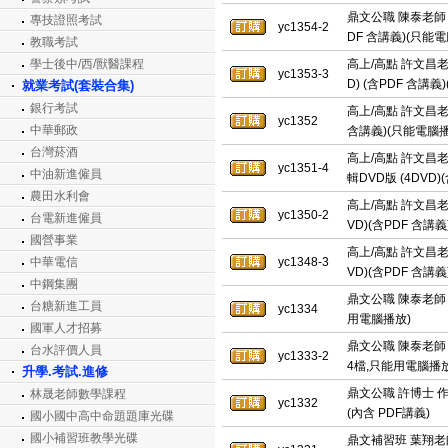
鼎文公職 陳泰老師 郵
專技證照考試
yc1354-2
DF 含講義)(只能
教職考試
學士後中/西/獸醫課程
高上/高點 許文昌老
yc1353-3
D) (含PDF 含講
就業考試(套裝合集)
銀行考試
高上/高點 許文昌老
yc1352
中華郵政
含講義)(只能電腦播
台灣菸酒
高上/高點 許文昌老
yc1351-4
中油新進僱員
輯DVD版 (4DVD
農田水利會
高上/高點 許文昌老
yc1350-2
台電新進僱員
VD)(含PDF 含講
國營事業
高上/高點 許文昌老
中華電信
yc1348-3
VD)(含PDF 含講
中鋼集團
鼎文公職 陳泰老師 民
台糖新進工員
yc1334
用電腦播放)
國軍人才招募
鼎文公職 陳泰老師 民
台水評價人員
yc1333-2
4檔,只能用電腦播放
升學.考試.進修
鼎文公職 許博士 
林晟老師數學課程
yc1332
(內含 PDF講義)
國小國中高中命題題庫光碟
國小補習班教學光碟
鼎文補習班 葉翔老師