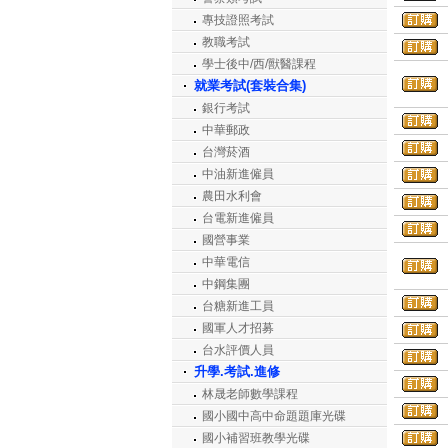
專技證照考試
教職考試
學士後中/西/獸醫課程
就業考試(套裝合集)
銀行考試
中華郵政
台灣菸酒
中油新進僱員
農田水利會
台電新進僱員
國營事業
中華電信
中鋼集團
台糖新進工員
國軍人才招募
台水評價人員
升學.考試.進修
林晟老師數學課程
國小國中高中命題題庫光碟
國小補習班教學光碟