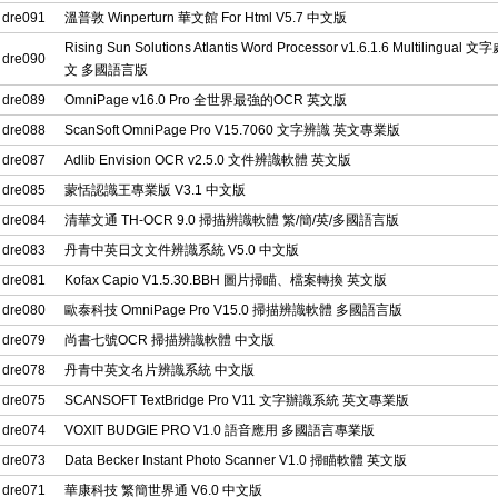
dre091
溫普敦 Winperturn 華文館 For Html V5.7 中文版
Rising Sun Solutions Atlantis Word Processor v1.6.1.6 Multilingual
dre090
文 多國語言版
dre089
OmniPage v16.0 Pro 全世界最強的OCR 英文版
dre088
ScanSoft OmniPage Pro V15.7060 文字辨識 英文專業版
dre087
Adlib Envision OCR v2.5.0 文件辨識軟體 英文版
dre085
蒙恬認識王專業版 V3.1 中文版
dre084
清華文通 TH-OCR 9.0 掃描辨識軟體 繁/簡/英/多國語言版
dre083
丹青中英日文文件辨識系統 V5.0 中文版
dre081
Kofax Capio V1.5.30.BBH 圖片掃瞄、檔案轉換 英文版
dre080
歐泰科技 OmniPage Pro V15.0 掃描辨識軟體 多國語言版
dre079
尚書七號OCR 掃描辨識軟體 中文版
dre078
丹青中英文名片辨識系統 中文版
dre075
SCANSOFT TextBridge Pro V11 文字辦識系統 英文專業版
dre074
VOXIT BUDGIE PRO V1.0 語音應用 多國語言專業版
dre073
Data Becker Instant Photo Scanner V1.0 掃瞄軟體 英文版
dre071
華康科技 繁簡世界通 V6.0 中文版