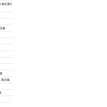
.1.9 韋氏第3
/英文版
文版
譯詞典 英文版
版