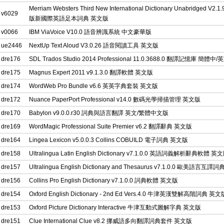
Merriam Websters Third New International Dictionary Unabridged V2
v6029
版新國際英語足本詞典 英文版
v0066
IBM ViaVoice V10.0 語音辨識系統 中文豪華版
ue2446
NextUp Text Aloud V3.0.26 語音閱讀工具 英文版
dre176
SDL Trados Studio 2014 Professional 11.0.3688.0 翻譯記憶庫 簡體中
dre175
Magnus Expert 2011 v9.1.3.0 翻譯軟體 英文版
dre174
WordWeb Pro Bundle v6.6 英英字典套裝 英文版
dre172
Nuance PaperPort Professional v14.0 數碼光學掃描管理 英文版
dre170
Babylon v9.0.0.r30 詞典與語言翻譯 英文/繁體中文版
dre169
WordMagic Professional Suite Premier v6.2 翻譯辭典 英文版
dre164
Lingea Lexicon v5.0.0.3 Collins COBUILD 電子詞典 英文版
dre158
Ultralingua Latin English Dictionary v7.1.0.0 英語詞義解析辭典軟體 英
dre157
Ultralingua English Dictionary and Thesaurus v7.1.0.0 歐美語言互
dre156
Collins Pro English Dictionary v7.1.0.0 詞典軟體 英文版
dre154
Oxford English Dictionary - 2nd Ed Vers.4.0 牛津英漢雙解高階詞典 英文
dre153
Oxford Picture Dictionary Interactive 牛津互動式圖解字典 英文版
dre151
Clue International Clue v8.2 挪威語多向翻譯詞典套件 英文版