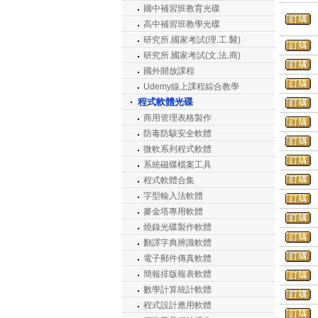
國中補習班教育光碟
高中補習班教學光碟
研究所.國家考試(理.工.醫)
研究所.國家考試(文.法.商)
國外開放課程
Udemy線上課程綜合教學
程式軟體光碟
商用管理表格製作
防毒防駭安全軟體
微軟系列程式軟體
系統磁碟檔案工具
程式軟體合集
字型輸入法軟體
麥金塔專用軟體
燒錄光碟製作軟體
翻譯字典辨識軟體
電子郵件傳真軟體
簡報排版報表軟體
數學計算統計軟體
程式設計應用軟體