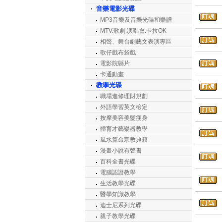
音樂電影光碟
MP3音樂及音樂光碟和樂譜
MTV.歌劇.演唱會.卡拉OK
相聲、舞台劇藝文表演專區
歌仔戲布袋戲
電影院縣片
卡通動畫
教學光碟
職場進修理財規劃
外語學習英文檢定
按摩美容美髮瘦身
體育才藝樂器教學
風水算命宗教典籍
漫畫小說有聲書
百科全書光碟
電腦認證教學
生活教學光碟
醫學知識教學
迪士尼系列光碟
親子教學光碟