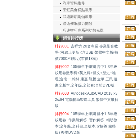
汽車資料維修
烹飪美食糕點教學
武術舞蹈瑜伽教學
賭術催眠腦力開發
巧連智巧虎系列幼教光碟
銷售排行榜
排行001
吉祥坊 20套專業 專業影音教
學 (可線上更新)(含USB)繁體中文版(特
價7000不贈片)(市價18萬)
排行002
105學年下學期 高中1-3年級
校用卷數學科+英文科+國文+歷史+地
理(含南一.翰林.康熹.龍騰.全華.三民.遠
東全版本.全年级.全部卷)合輯DVD版
排行003
Autodesk AutoCAD 2018 x3
2/x64 電腦輔助製造工具 繁體中文破解
版
排行004
105學年上學期 國小1-6年級
校用卷+作業簿解答+習作解答+輔助教
本(全年級.全科目.全版本.含解答.完整
版) 教學DVD版