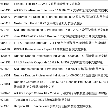
v8160
IRISmart File 10.5.10.243 文件辨識軟體 英文破解版
ue4436
ABBYY FineReader Enterprise 14.0.107.212 文字辨識 英文/簡體/繁
xv0999
WordWeb Pro Ultimate Reference Bundle 8.22 國際英語詞典工具 英
ue4418
Nextup TextAloud 4.0.22 文字轉語音工具 英文破解版
v7979
SDL Trados Studio 2019 Professional 15.0.0.29074 翻譯記憶庫 英文
v7972
directINNOVATION MWS Reader 5.7 文本智慧識別朗讀工具 英文破解版
ue4319
I.R.I.S Readiris Corporate 17.4.179 文字辨識 英文/簡體/繁體中文破解版
dre180
PROMT Professional / Expert 19 專業翻譯器 英文破解版
xv0986
Nuance Dragon Professional Individual 15.00.000.158 語音辨識 英文版
ue4132
I.R.I.S Readiris Corporate 16.0.2 build 959 文字辨識 繁體中文破解版
v7802
SDL Trados Studio 2017 Professional 14.0.5821.4 翻譯記憶庫 英文版
xue551
Nuance Dragon Professional Individual 14.00.000.180 語音識別軟體
Readiris Corporate 15.0.1 Build 6224 & Readiris Pro 15.00 Build 6
ca3861
辨識軟體 英文/簡體/繁體中文版
xv0820
ABBYY Lingvo X6 Pro 16.2.2.64 泰比科技電子字典軟體 多國語言DVD版
v7438
TLex Suite 8.1.0.1491 詞典編纂軟體 英文版
v7437
Babylon 10.3 + Voice Pack 詞典與語言翻譯 英文/繁體中文版