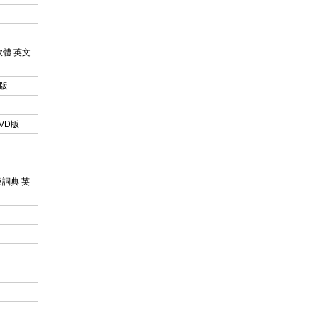
識別軟體 英文
D版
DVD版
代高級詞典 英