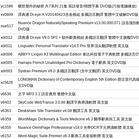
yc1586
曠世傑作的秘密 共7系列 21集 英語發音/簡體字幕 DVD版(只能電腦播放)
xv0809
譯典通 Dr.eye X V20140423含各模組 多國語言翻譯 繁體中文破解DVD版
Nuance Dragon NaturallySpeaking Premium v13.00.000.071 語音
xue517
DVD版
xdr012
譯典通 Dr.eye V9.0 SP2 + 額外辭典模組 多國語言翻譯 繁體中文旗艦DV
xdr011
Linguatec Personal Translator v14.0 Pro 世界頂尖翻譯軟體 英文版
xdr006
ABBYY Lingvo X3 Multilingual Edition 泰比科技電子字典軟體 多國語言
xdr005
Harraps French Unabridged Pro Dictionary 電子辭典 英文DVD版
xdr003
Systran Premium V6.0 多國語言翻譯 (含中文翻譯) 英文DVD版
LONGMAN Dictionary of Contemporary English 5th Edition 朗文當
xc5626
文DVD版
v6636
文字 MP3 3.1 語音應用 繁體中文版
v6402
SkyCode WebTrance 3.0.86 翻譯字典辨識軟體 英文版
v6363
Deskshare Site Translator v4.08 翻譯工具 英文版
v6359
WordMagic Dictionary & Tools Medicine v6.3 醫學辭典與工具 英文版
v6355
Nuance OmniPage Professional v18.0 光學OCR字元辨識軟體 英文版
v6152
Word Magic Suite Premier v6.3 辭典工具套裝軟體 英文版