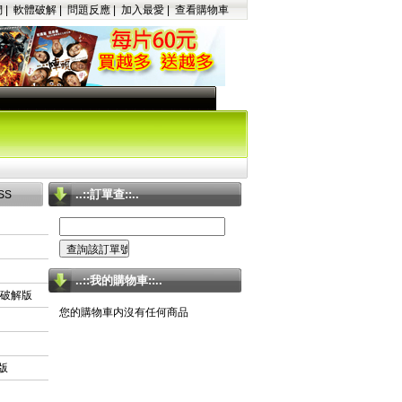
們
|
軟體破解
|
問題反應
|
加入最愛
|
查看購物車
..::訂單查::..
SS
..::我的購物車::..
 英文破解版
您的購物車内沒有任何商品
解版