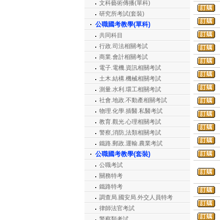
文科藝術傳播(單科)
研究所考試(套裝)
公職國考教學(單科)
共同科目
行政.司法相關考試
商業.會計相關考試
電子.電機.資訊相關考試
土木.結構.機械相關考試
測量.水利.環工相關考試
社會.地政.不動產相關考試
物理.化學.插醫.私醫考試
教育.觀光.心理相關考試
警察,消防,法類相關考試
鐵路.郵政.運輸.農業考試
公職國考教學(套裝)
公職考試
關務特考
鐵路特考
調查局.國安局.外交人員特考
律師法官考試
警察類考試