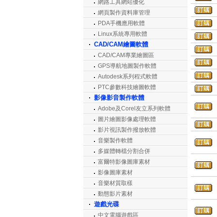
網路工具網站優化
網頁製作資料庫管理
PDA手機應用軟體
Linux系統專用軟體
CAD/CAM繪圖軟體
CAD/CAM專業繪圖區
GPS導航地圖製作軟體
Autodesk系列程式軟體
PTC參數科技繪圖軟體
影像影音製作軟體
Adobe及Corel友立系列軟體
圖片繪圖影像處理軟體
影片視訊製作撥放軟體
音樂製作軟體
多媒體轉檔分割合併
富爾特影像圖庫素材
影像圖庫素材
音樂材質取樣
動態影片素材
遊戲光碟
中文電腦遊戲區