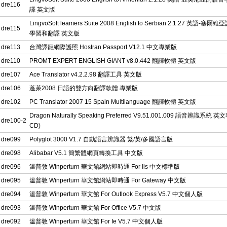
dre116
譯 英文版
LingvoSoft leamers Suite 2008 English to Serbian 2.1.27 英語-塞
dre115
學習和翻譯 英文版
dre113
台灣譯龍網際護照 Hostran Passport V12.1 中文專業版
dre110
PROMT EXPERT ENGLISH GIANT v8.0.442 翻譯軟體 英文版
dre107
Ace Translator v4.2.2.98 翻譯工具 英文版
dre106
蓬萊2008 日語的雙方向翻譯軟體 專業版
dre102
PC Translator 2007 15 Spain Multilanguage 翻譯軟體 英文版
Dragon Naturally Speaking Preferred V9.51.001.009 語音辨識系統 英
dre100-2
CD)
dre099
Polyglot 3000 V1.7 自動語言辨識器 繁/英/多國語言版
dre098
Alibabar V5.1 簡繁體網頁轉換工具 中文版
dre096
溫普敦 Winperturn 華文館網站即時通 For Iis 中文標準版
dre095
溫普敦 Winperturn 華文館網站即時通 For Gateway 中文版
dre094
溫普敦 Winperturn 華文館 For Outlook Express V5.7 中文個人版
dre093
溫普敦 Winperturn 華文館 For Office V5.7 中文版
dre092
溫普敦 Winperturn 華文館 For Ie V5.7 中文個人版