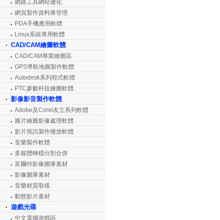
網路工具網站優化
網頁製作資料庫管理
PDA手機應用軟體
Linux系統專用軟體
CAD/CAM繪圖軟體
CAD/CAM專業繪圖區
GPS導航地圖製作軟體
Autodesk系列程式軟體
PTC參數科技繪圖軟體
影像影音製作軟體
Adobe及Corel友立系列軟體
圖片繪圖影像處理軟體
影片視訊製作撥放軟體
音樂製作軟體
多媒體轉檔分割合併
富爾特影像圖庫素材
影像圖庫素材
音樂材質取樣
動態影片素材
遊戲光碟
中文電腦遊戲區