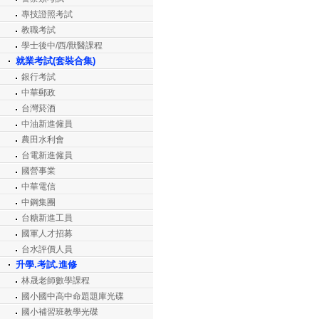
專技證照考試
教職考試
學士後中/西/獸醫課程
就業考試(套裝合集)
銀行考試
中華郵政
台灣菸酒
中油新進僱員
農田水利會
台電新進僱員
國營事業
中華電信
中鋼集團
台糖新進工員
國軍人才招募
台水評價人員
升學.考試.進修
林晟老師數學課程
國小國中高中命題題庫光碟
國小補習班教學光碟