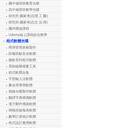
國中補習班教育光碟
高中補習班教學光碟
研究所.國家考試(理.工.醫)
研究所.國家考試(文.法.商)
國外開放課程
Udemy線上課程綜合教學
程式軟體光碟
商用管理表格製作
防毒防駭安全軟體
微軟系列程式軟體
系統磁碟檔案工具
程式軟體合集
字型輸入法軟體
麥金塔專用軟體
燒錄光碟製作軟體
翻譯字典辨識軟體
電子郵件傳真軟體
簡報排版報表軟體
數學計算統計軟體
程式設計應用軟體