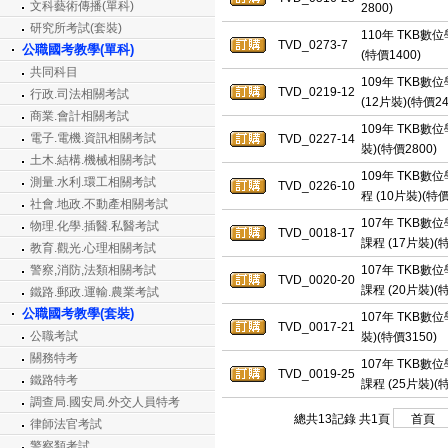
文科藝術傳播(單科)
2800)
研究所考試(套裝)
110年 TKB數
TVD_0273-7
公職國考教學(單科)
(特價1400)
共同科目
109年 TKB數
TVD_0219-12
行政.司法相關考試
(12片裝)(特價24
商業.會計相關考試
109年 TKB數
電子.電機.資訊相關考試
TVD_0227-14
裝)(特價2800)
土木.結構.機械相關考試
109年 TKB數
測量.水利.環工相關考試
TVD_0226-10
程 (10片裝)(特價
社會.地政.不動產相關考試
107年 TKB
物理.化學.插醫.私醫考試
TVD_0018-17
課程 (17片裝)(特
教育.觀光.心理相關考試
警察,消防,法類相關考試
107年 TKB
TVD_0020-20
課程 (20片裝)(特
鐵路.郵政.運輸.農業考試
公職國考教學(套裝)
107年 TKB數
TVD_0017-21
公職考試
裝)(特價3150)
關務特考
107年 TKB
TVD_0019-25
鐵路特考
課程 (25片裝)(特
調查局.國安局.外交人員特考
總共13記錄 共1頁
律師法官考試
警察類考試