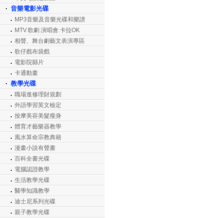
音樂電影光碟
MP3音樂及音樂光碟和樂譜
MTV.歌劇.演唱會.卡拉OK
相聲、舞台劇藝文表演專區
歌仔戲布袋戲
電影院縣片
卡通動畫
教學光碟
職場進修理財規劃
外語學習英文檢定
按摩美容美髮瘦身
體育才藝樂器教學
風水算命宗教典籍
漫畫小說有聲書
百科全書光碟
電腦認證教學
生活教學光碟
醫學知識教學
迪士尼系列光碟
親子教學光碟