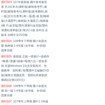
排行023
107年最新版 國中會考複習
卷 共192本含(康軒版(麻辣會考甲),康
軒版(麻辣會考A),康軒版(會考勝經),南
一版(百分百會考),南一版(點 線 面)翰林
版(大滿貫甲),翰林版(大滿貫乙),翰林版
(橘 子)金安版(雙向溝通A)金安版(雙向
溝通B)漢華版(達 陣)共11版 全科目.全
版本 合輯中文DVD版
排行024
108學年下學期 國小命題光
碟 翰林版 1-6年級 (全年級、全領域)
題庫光碟
排行025
最新版 正航一號會計+進銷存
+帳務+票據+維修+報價六合一套裝系
統 支援Windows 10(含安裝程式、光
碟教學、資料庫) 簡/繁體中文破解DVD
版(無限台電腦使用，需跟站長索取授
權碼)(定價1000元)
排行026
108學年下學期 國小命題光
碟 南一版 1-6年級 (全年級、全領域)
題庫光碟
排行027
107學年上學期 國中1-3年級