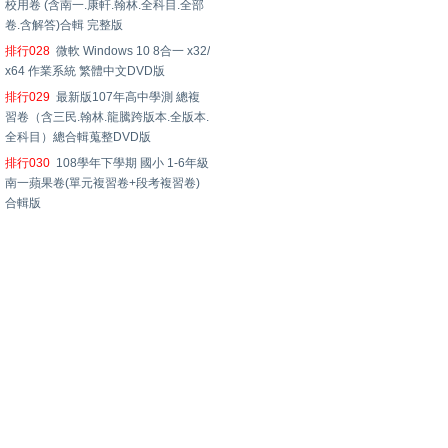
校用卷 (含南一.康軒.翰林.全科目.全部
卷.含解答)合輯 完整版
排行028
微軟 Windows 10 8合一 x32/
x64 作業系統 繁體中文DVD版
排行029
最新版107年高中學測 總複
習卷（含三民.翰林.龍騰跨版本.全版本.
全科目）總合輯蒐整DVD版
排行030
108學年下學期 國小 1-6年級
南一蘋果卷(單元複習卷+段考複習卷)
合輯版