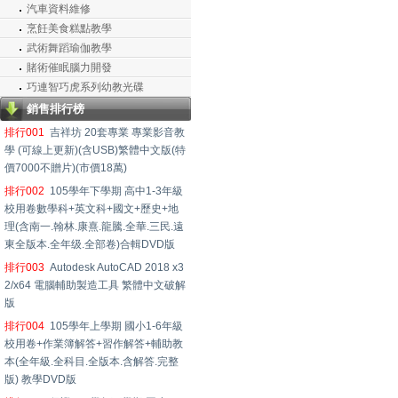
汽車資料維修
烹飪美食糕點教學
武術舞蹈瑜伽教學
賭術催眠腦力開發
巧連智巧虎系列幼教光碟
銷售排行榜
排行001
吉祥坊 20套專業 專業影音教
學 (可線上更新)(含USB)繁體中文版(特
價7000不贈片)(市價18萬)
排行002
105學年下學期 高中1-3年級
校用卷數學科+英文科+國文+歷史+地
理(含南一.翰林.康熹.龍騰.全華.三民.遠
東全版本.全年级.全部卷)合輯DVD版
排行003
Autodesk AutoCAD 2018 x3
2/x64 電腦輔助製造工具 繁體中文破解
版
排行004
105學年上學期 國小1-6年級
校用卷+作業簿解答+習作解答+輔助教
本(全年級.全科目.全版本.含解答.完整
版) 教學DVD版