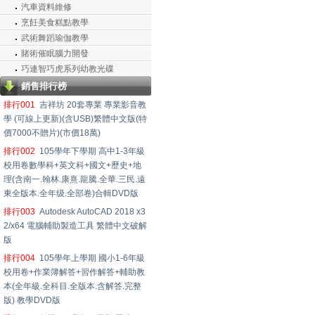
汽車資料維修
烹飪美食糕點教學
武術舞蹈瑜伽教學
賭術催眠腦力開發
巧連智巧虎系列幼教光碟
銷售排行榜
排行001
吉祥坊 20套專業 專業影音教
學 (可線上更新)(含USB)繁體中文版(特
價7000不贈片)(市價18萬)
排行002
105學年下學期 高中1-3年級
校用卷數學科+英文科+國文+歷史+地
理(含南一.翰林.康熹.龍騰.全華.三民.遠
東全版本.全年级.全部卷)合輯DVD版
排行003
Autodesk AutoCAD 2018 x3
2/x64 電腦輔助製造工具 繁體中文破解
版
排行004
105學年上學期 國小1-6年級
校用卷+作業簿解答+習作解答+輔助教
本(全年級.全科目.全版本.含解答.完整
版) 教學DVD版