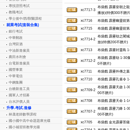
專技證照考試
布袋戲 霹靂皇朝之龍城
xc7717-3
教職考試
播放)(特價300不贈片
學士後中/西/獸醫課程
xc7716
布袋戲 霹靂幽靈箭第一
就業考試(套裝合集)
xc7715
布袋戲 霹靂幽靈箭第二
銀行考試
布袋戲 霹靂劫之闍城血
中華郵政
xc7714-2
放)(特價200不贈片)
台灣菸酒
xc7713
布袋戲 霹靂封靈島 1
中油新進僱員
農田水利會
布袋戲 霹靂劫 1-30
xc7712-2
台電新進僱員
0不贈片)
國營事業
xc7711
布袋戲 霹靂外傳之葉小
中華電信
xc7710
布袋戲 霹靂孔雀令 1
中鋼集團
布袋戲 霹靂天啟 1-3
台糖新進工員
xc7709-2
00不贈片)
國軍人才招募
xc7708
布袋戲 霹靂天命 1-
台水評價人員
升學.考試.進修
布袋戲 霹靂刀鋒 1-3
xc7707-2
林晟老師數學課程
00不贈片)
國小國中高中命題題庫光碟
xc7705
布袋戲 金光霹靂菩薩藏
國小補習班教學光碟