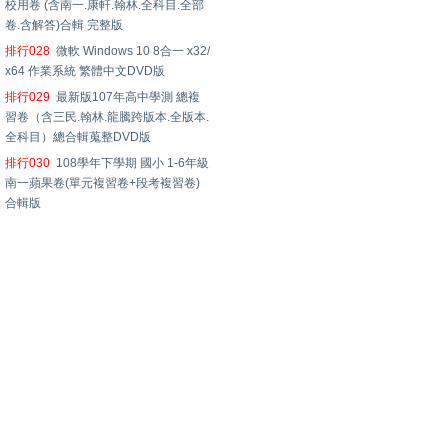
校用卷 (含南一.康軒.翰林.全科目.全部
卷.含解答)合輯 完整版
排行028
微軟 Windows 10 8合一 x32/
x64 作業系統 繁體中文DVD版
排行029
最新版107年高中學測 總複
習卷（含三民.翰林.龍騰跨版本.全版本.
全科目）總合輯蒐整DVD版
排行030
108學年下學期 國小 1-6年級
南一蘋果卷(單元複習卷+段考複習卷)
合輯版