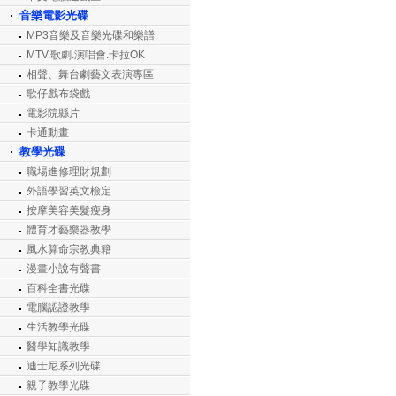
音樂電影光碟
MP3音樂及音樂光碟和樂譜
MTV.歌劇.演唱會.卡拉OK
相聲、舞台劇藝文表演專區
歌仔戲布袋戲
電影院縣片
卡通動畫
教學光碟
職場進修理財規劃
外語學習英文檢定
按摩美容美髮瘦身
體育才藝樂器教學
風水算命宗教典籍
漫畫小說有聲書
百科全書光碟
電腦認證教學
生活教學光碟
醫學知識教學
迪士尼系列光碟
親子教學光碟