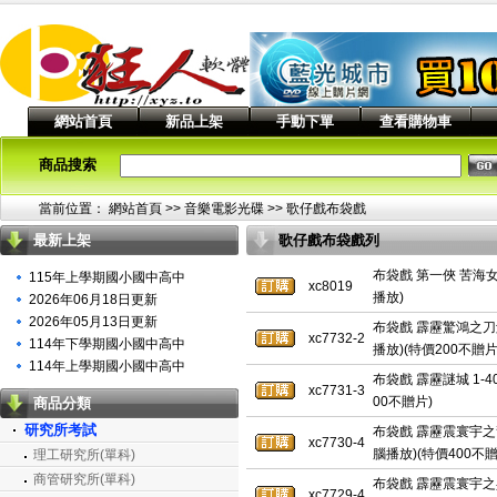
網站首頁
新品上架
手動下單
查看購物車
商品搜索
當前位置：
網站首頁
>> 音樂電影光碟 >>
歌仔戲布袋戲
最新上架
歌仔戲布袋戲列
表
布袋戲 第一俠 苦海女
115年上學期國小國中高中
xc8019
播放)
2026年06月18日更新
2026年05月13日更新
布袋戲 霹靂驚鴻之刀劍
xc7732-2
114年下學期國小國中高中
播放)(特價200不贈片
114年上學期國小國中高中
布袋戲 霹靂謎城 1-4
xc7731-3
00不贈片)
商品分類
研究所考試
布袋戲 霹靂震寰宇之龍
xc7730-4
腦播放)(特價400不贈
理工研究所(單科)
商管研究所(單科)
布袋戲 霹靂震寰宇之兵
xc7729-4