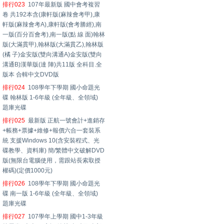
排行023
107年最新版 國中會考複習
卷 共192本含(康軒版(麻辣會考甲),康
軒版(麻辣會考A),康軒版(會考勝經),南
一版(百分百會考),南一版(點 線 面)翰林
版(大滿貫甲),翰林版(大滿貫乙),翰林版
(橘 子)金安版(雙向溝通A)金安版(雙向
溝通B)漢華版(達 陣)共11版 全科目.全
版本 合輯中文DVD版
排行024
108學年下學期 國小命題光
碟 翰林版 1-6年級 (全年級、全領域)
題庫光碟
排行025
最新版 正航一號會計+進銷存
+帳務+票據+維修+報價六合一套裝系
統 支援Windows 10(含安裝程式、光
碟教學、資料庫) 簡/繁體中文破解DVD
版(無限台電腦使用，需跟站長索取授
權碼)(定價1000元)
排行026
108學年下學期 國小命題光
碟 南一版 1-6年級 (全年級、全領域)
題庫光碟
排行027
107學年上學期 國中1-3年級