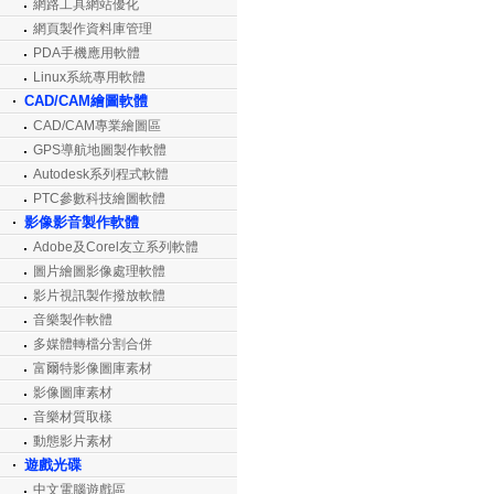
網路工具網站優化
網頁製作資料庫管理
PDA手機應用軟體
Linux系統專用軟體
CAD/CAM繪圖軟體
CAD/CAM專業繪圖區
GPS導航地圖製作軟體
Autodesk系列程式軟體
PTC參數科技繪圖軟體
影像影音製作軟體
Adobe及Corel友立系列軟體
圖片繪圖影像處理軟體
影片視訊製作撥放軟體
音樂製作軟體
多媒體轉檔分割合併
富爾特影像圖庫素材
影像圖庫素材
音樂材質取樣
動態影片素材
遊戲光碟
中文電腦遊戲區