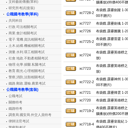
文科藝術傳播(單科)
腦播放)(特價400不贈
研究所考試(套裝)
布袋戲 霹靂劍蹤 1-3
xc7728-2
公職國考教學(單科)
00不贈片)
共同科目
xc7727
布袋戲 霹靂劍魂 1-
行政.司法相關考試
xc7726
布袋戲 霹靂圖騰 1-
商業.會計相關考試
布袋戲 霹靂雷霆 1-3
電子.電機.資訊相關考試
xc7725-2
00不贈片)
土木.結構.機械相關考試
測量.水利.環工相關考試
布袋戲 霹靂英雄榜之風
xc7724
放)
社會.地政.不動產相關考試
物理.化學.插醫.私醫考試
布袋戲 霹靂英雄榜之風
xc7723
教育.觀光.心理相關考試
放)
警察,消防,法類相關考試
布袋戲 霹靂神州 1-3
xc7722-2
鐵路.郵政.運輸.農業考試
00不贈片)
公職國考教學(套裝)
xc7721
布袋戲 霹靂烽雲 1-
公職考試
xc7720
布袋戲 霹靂英雄榜之爭
關務特考
布袋戲 霹靂英雄榜之江
鐵路特考
xc7719-2
腦播放)(特價200不贈
調查局.國安局.外交人員特考
律師法官考試
布袋戲 霹靂皇龍紀 1-
xc7718-4
價400不贈片)
警察類考試