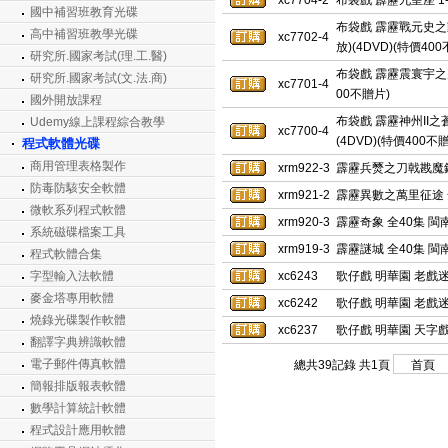
xc7704-2
布袋戲 霹靂九皇座 1-
國中補習班教育光碟
布袋戲 霹靂戰元史之動
高中補習班教學光碟
xc7702-4
放)(4DVD)(特價40
研究所.國家考試(理.工.醫)
布袋戲 霹靂震寰宇之刀龍
研究所.國家考試(文.法.商)
xc7701-4
00不贈片)
國外開放課程
布袋戲 霹靂神州II之
Udemy線上課程綜合教學
xc7700-4
(4DVD)(特價400不
程式軟體光碟
商用管理表格製作
xrm922-3
霹靂兵燹之刀戟戡魔錄Ⅱ
防毒防駭安全軟體
xrm921-2
霹靂異數之萬里征途 全
微軟系列程式軟體
xrm920-3
霹靂奇象 全40集 閩
系統磁碟檔案工具
xrm919-3
霹靂謎城 全40集 閩
程式軟體合集
字型輸入法軟體
xc6243
歌仔戲 明華園 老戲迷
麥金塔專用軟體
xc6242
歌仔戲 明華園 老戲迷
燒錄光碟製作軟體
xc6237
歌仔戲 明華園 天字
翻譯字典辨識軟體
電子郵件傳真軟體
總共39記錄 共1頁
簡報排版報表軟體
數學計算統計軟體
程式設計應用軟體