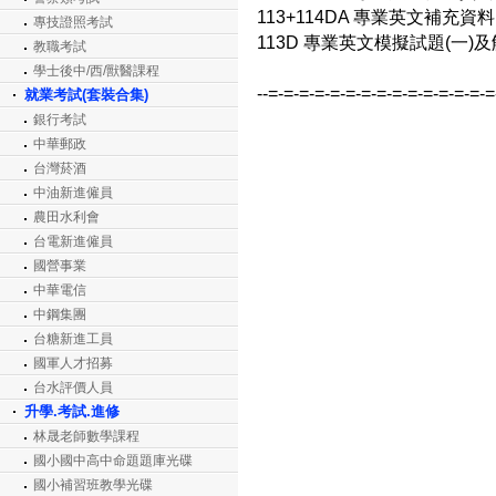
113+114DA 專業英文補充資料B
專技證照考試
113D 專業英文模擬試題(一)及解
教職考試
學士後中/西/獸醫課程
--=-=-=-=-=-=-=-=-=-=-=-=-=-=-
就業考試(套裝合集)
銀行考試
中華郵政
台灣菸酒
中油新進僱員
農田水利會
台電新進僱員
國營事業
中華電信
中鋼集團
台糖新進工員
國軍人才招募
台水評價人員
升學.考試.進修
林晟老師數學課程
國小國中高中命題題庫光碟
國小補習班教學光碟