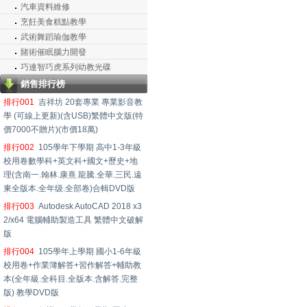
汽車資料維修
烹飪美食糕點教學
武術舞蹈瑜伽教學
賭術催眠腦力開發
巧連智巧虎系列幼教光碟
銷售排行榜
排行001
吉祥坊 20套專業 專業影音教
學 (可線上更新)(含USB)繁體中文版(特
價7000不贈片)(市價18萬)
排行002
105學年下學期 高中1-3年級
校用卷數學科+英文科+國文+歷史+地
理(含南一.翰林.康熹.龍騰.全華.三民.遠
東全版本.全年级.全部卷)合輯DVD版
排行003
Autodesk AutoCAD 2018 x3
2/x64 電腦輔助製造工具 繁體中文破解
版
排行004
105學年上學期 國小1-6年級
校用卷+作業簿解答+習作解答+輔助教
本(全年級.全科目.全版本.含解答.完整
版) 教學DVD版