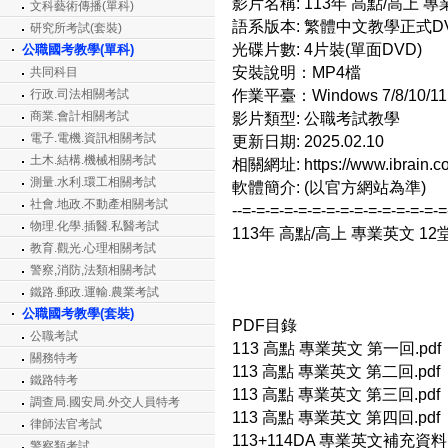
影片名稱: 113年 高點/高上 
文科藝術傳播(單科)
語系版本: 繁體中文教學正式D
研究所考試(套裝)
光碟片數: 4片裝(單面DVD)
公職國考教學(單科)
安裝說明：MP4檔
共同科目
作業平臺：Windows 7/8/10/11
行政.司法相關考試
商業.會計相關考試
影片類型: 公職考試教學
電子.電機.資訊相關考試
更新日期: 2025.02.10
土木.結構.機械相關考試
相關網址: https://www.ibrain.co
測量.水利.環工相關考試
軟體簡介: (以官方網站為準)
社會.地政.不動產相關考試
--=-=-=-=-=-=-=-=-=-=-=-=-=-=-
物理.化學.插醫.私醫考試
113年 高點/高上 專業英文 12
教育.觀光.心理相關考試
警察,消防,法類相關考試
鐵路.郵政.運輸.農業考試
公職國考教學(套裝)
PDF目錄
公職考試
113 高點 專業英文 第一回.pdf
關務特考
113 高點 專業英文 第二回.pdf
鐵路特考
113 高點 專業英文 第三回.pdf
調查局.國安局.外交人員特考
113 高點 專業英文 第四回.pdf
律師法官考試
113+114DA 專業英文補充資料B
警察類考試