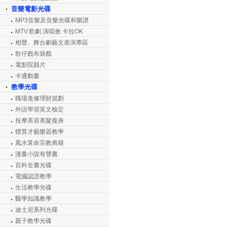
音樂電影光碟
MP3音樂及音樂光碟和樂譜
MTV.歌劇.演唱會.卡拉OK
相聲、舞台劇藝文表演專區
歌仔戲布袋戲
電影院縣片
卡通動畫
教學光碟
職場進修理財規劃
外語學習英文檢定
按摩美容美髮瘦身
體育才藝樂器教學
風水算命宗教典籍
漫畫小說有聲書
百科全書光碟
電腦認證教學
生活教學光碟
醫學知識教學
迪士尼系列光碟
親子教學光碟