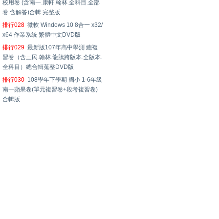
校用卷 (含南一.康軒.翰林.全科目.全部
卷.含解答)合輯 完整版
排行028
微軟 Windows 10 8合一 x32/
x64 作業系統 繁體中文DVD版
排行029
最新版107年高中學測 總複
習卷（含三民.翰林.龍騰跨版本.全版本.
全科目）總合輯蒐整DVD版
排行030
108學年下學期 國小 1-6年級
南一蘋果卷(單元複習卷+段考複習卷)
合輯版