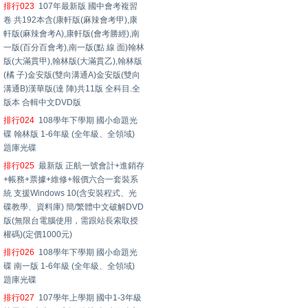
排行023
107年最新版 國中會考複習
卷 共192本含(康軒版(麻辣會考甲),康
軒版(麻辣會考A),康軒版(會考勝經),南
一版(百分百會考),南一版(點 線 面)翰林
版(大滿貫甲),翰林版(大滿貫乙),翰林版
(橘 子)金安版(雙向溝通A)金安版(雙向
溝通B)漢華版(達 陣)共11版 全科目.全
版本 合輯中文DVD版
排行024
108學年下學期 國小命題光
碟 翰林版 1-6年級 (全年級、全領域)
題庫光碟
排行025
最新版 正航一號會計+進銷存
+帳務+票據+維修+報價六合一套裝系
統 支援Windows 10(含安裝程式、光
碟教學、資料庫) 簡/繁體中文破解DVD
版(無限台電腦使用，需跟站長索取授
權碼)(定價1000元)
排行026
108學年下學期 國小命題光
碟 南一版 1-6年級 (全年級、全領域)
題庫光碟
排行027
107學年上學期 國中1-3年級