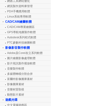
網路工具網站優化
網頁製作資料庫管理
PDA手機應用軟體
Linux系統專用軟體
CAD/CAM繪圖軟體
CAD/CAM專業繪圖區
GPS導航地圖製作軟體
Autodesk系列程式軟體
PTC參數科技繪圖軟體
影像影音製作軟體
Adobe及Corel友立系列軟體
圖片繪圖影像處理軟體
影片視訊製作撥放軟體
音樂製作軟體
多媒體轉檔分割合併
富爾特影像圖庫素材
影像圖庫素材
音樂材質取樣
動態影片素材
遊戲光碟
中文電腦遊戲區