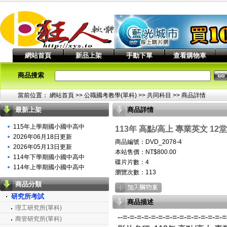
網站首頁
新品上架
手動下單
查看購物車
商品搜索
當前位置：
網站首頁
>> 公職國考教學(單科) >>
共同科目
>> 商品詳情
最新上架
商品詳情
115年上學期國小國中高中
113年 高點/高上 專業英文 12
2026年06月18日更新
商品編號：DVD_2078-4
2026年05月13日更新
本站售價：NT$800.00
114年下學期國小國中高中
碟片片數：4
114年上學期國小國中高中
瀏覽次數：
113
商品分類
研究所考試
商品描述
理工研究所(單科)
--=-=-=-=-=-=-=-=-=-=-=-=-=-=-
商管研究所(單科)