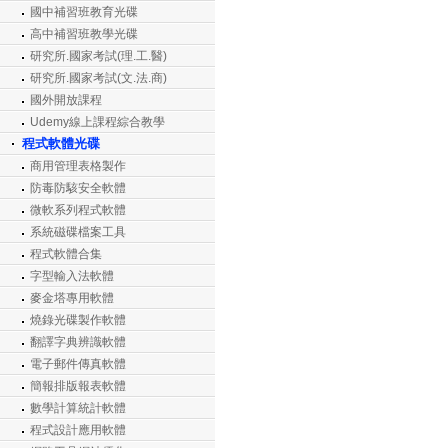
國中補習班教育光碟
高中補習班教學光碟
研究所.國家考試(理.工.醫)
研究所.國家考試(文.法.商)
國外開放課程
Udemy線上課程綜合教學
程式軟體光碟
商用管理表格製作
防毒防駭安全軟體
微軟系列程式軟體
系統磁碟檔案工具
程式軟體合集
字型輸入法軟體
麥金塔專用軟體
燒錄光碟製作軟體
翻譯字典辨識軟體
電子郵件傳真軟體
簡報排版報表軟體
數學計算統計軟體
程式設計應用軟體